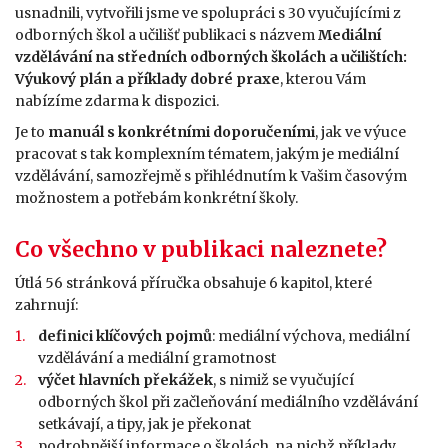
usnadnili, vytvořili jsme ve spolupráci s 30 vyučujícími z
odborných škol a učilišť publikaci s názvem
Mediální
vzdělávání na středních odborných školách a učilištích:
Výukový plán a příklady dobré praxe
, kterou Vám
nabízíme zdarma k dispozici.
Je to
manuál s konkrétními doporučeními
, jak ve výuce
pracovat s tak komplexním tématem, jakým je mediální
vzdělávání, samozřejmě s přihlédnutím k Vašim časovým
možnostem a potřebám konkrétní školy.
Co všechno v publikaci naleznete?
Útlá 56 stránková příručka obsahuje 6 kapitol, které
zahrnují:
definici klíčových pojmů
: mediální výchova, mediální
vzdělávání a mediální gramotnost
výčet hlavních překážek
, s nimiž se vyučující
odborných škol při začleňování mediálního vzdělávání
setkávají, a tipy, jak je překonat
podrobnější informace o školách, na nichž příklady