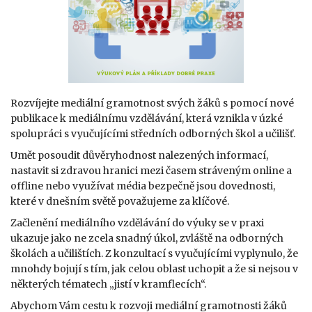
Rozvíjejte mediální gramotnost svých žáků s pomocí nové
publikace k mediálnímu vzdělávání, která vznikla v úzké
spolupráci s vyučujícími středních odborných škol a učilišť.
Umět posoudit důvěryhodnost nalezených informací,
nastavit si zdravou hranici mezi časem stráveným online a
offline nebo využívat média bezpečně jsou dovednosti,
které v dnešním světě považujeme za klíčové.
Začlenění mediálního vzdělávání do výuky se v praxi
ukazuje jako ne zcela snadný úkol, zvláště na odborných
školách a učilištích. Z konzultací s vyučujícími vyplynulo, že
mnohdy bojují s tím, jak celou oblast uchopit a že si nejsou v
některých tématech „jistí v kramflecích“.
Abychom Vám cestu k rozvoji mediální gramotnosti žáků