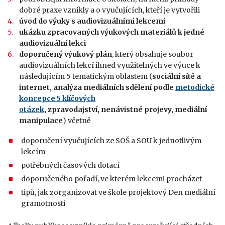
dobré praxe vznikly a o vyučujících, kteří je vytvořili
úvod do výuky s audiovizuálními lekcemi
ukázku zpracovaných výukových materiálů k jedné
audiovizuální lekci
doporučený výukový plán
, který obsahuje soubor
audiovizuálních lekcí ihned využitelných ve výuce k
následujícím 5 tematickým oblastem (
sociální sítě a
internet, analýza mediálních sdělení podle
metodické
koncepce 5 klíčových
otázek
, zpravodajství, nenávistné projevy, mediální
manipulace
) včetně
doporučení vyučujících ze SOŠ a SOU k jednotlivým
lekcím
potřebných časových dotací
doporučeného pořadí, ve kterém lekcemi procházet
tipů, jak zorganizovat ve škole projektový Den mediální
gramotnosti