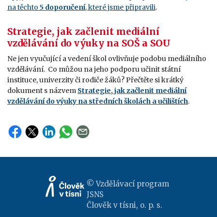
na těchto
5 doporučení
, které jsme připravili
.
Strategie, jak začlenit mediální
vzdělávání do výuky na SOŠ a SOU
Ne jen vyučující a vedení škol ovlivňuje podobu mediálního
vzdělávání. Co můžou na jeho podporu učinit státní
instituce, univerzity či rodiče žáků? Přečtěte si krátký
dokument s názvem
Strategie, jak začlenit mediální
vzdělávání do výuky na středních školách a učilištích
.
© Vzdělávací program
JSNS
Člověk v tísni, o. p. s.