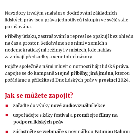
Navzdory trvalým snahám o dodržování základních
lidských práv jsou práva jednotlivců i skupin ve světě stále
porušována.
Příběhy útlaku, zastrašování a represí se opakují bez ohledu
na čas a prostor. Setkáváme se s nimi v zemích s
nedemokratickými režimy i v místech, kde nahlas
zaznívají předsudky a xenofobní názory.
Pojďte společně s námi mluvit o nutnosti hájit lidská práva.
Zapojte se do kampaně
Stejné příběhy, jiná jména
, kterou
pořádáme u příležitosti Dne lidských práv v
prosinci 2024
.
Jak se můžete zapojit?
zařaďte do výuky
nové audiovizuální lekce
uspořádejte s žáky festival a
promítejte filmy na
podporu lidských práv
zúčastněte se
webináře
s novinářkou
Fatimou Rahimi