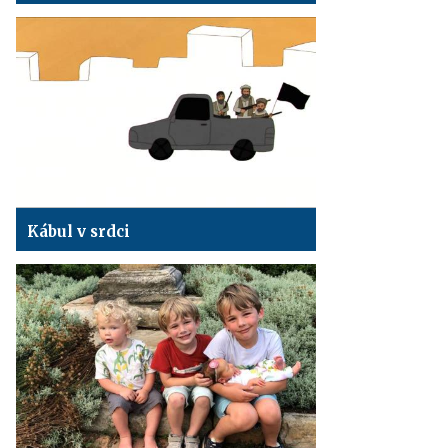
Kábul v srdci