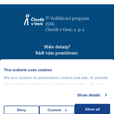
© Vzdělávací program
JSNS
Člověk v tísni, o. p. s.
Máte dotazy?
Rádi vám pomůžeme.
Kontaktujte nás
|
FAQ
Odebírejte newslettery
This website uses cookies
We use cookies to personalise content and ads, to provide
Mapa webu
|
Kariéra
social media features and to analyse our traffic. We also
Osobní údaje
|
Cookies
share information about your use of our site with our social
Show details
media, advertising and analytics partners who may
combine it with other information that you’ve provided to
them or that they’ve collected from your use of their
Allow all
Deny
Custom