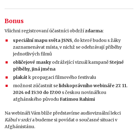
Bonus
Všichni registrovaní účastníci obdrží
zdarma
:
speciální mapu světa JSNS
, do které budou s žáky
zaznamenávat místa, v nichž se odehrávají příběhy
jednotlivých filmů
obličejové masky
odrážející vizuál kampaně
Stejné
příběhy, jiná jména
plakát
k propagaci filmového festivalu
možnost zúčastnit se
lidskoprávního webináře 27. 11.
2024 od 15:30 do 17:00
s českou novinářkou
afghánského původu
Fatimou Rahimi
Na webináři Vám blíže představíme audiovizuální lekci
Kábul v srdci
a budeme si povídat o současné situaci v
Afghánistánu.