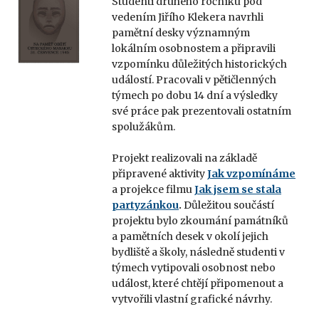
Studenti druhého ročníku pod
vedením Jiřího Klekera navrhli
pamětní desky významným
lokálním osobnostem a připravili
vzpomínku důležitých historických
událostí. Pracovali v pětičlenných
týmech po dobu 14 dní a výsledky
své práce pak prezentovali ostatním
spolužákům.
Projekt realizovali na základě
připravené aktivity
Jak vzpomínáme
a projekce filmu
Jak jsem se stala
partyzánkou
.
Důležitou součástí
projektu bylo zkoumání památníků
a pamětních desek v okolí jejich
bydliště a školy, následně studenti v
týmech vytipovali osobnost nebo
událost, které chtějí připomenout a
vytvořili vlastní grafické návrhy.