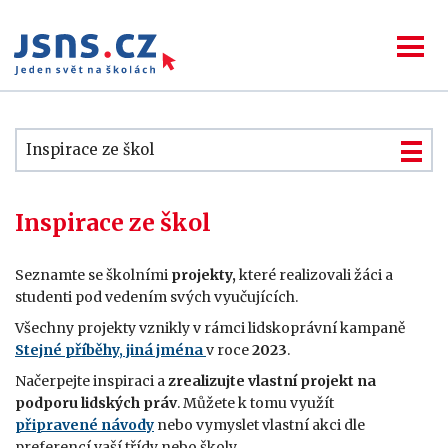
Inspirace ze škol
Inspirace ze škol
Seznamte se školními
projekty,
které realizovali žáci a
studenti pod vedením svých vyučujících.
Všechny projekty vznikly v rámci lidskoprávní kampaně
Stejné příběhy, jiná jména
v roce
2023
.
Načerpejte inspiraci a
zrealizujte vlastní projekt
na
podporu lidských práv
. Můžete k tomu využít
připravené návody
nebo vymyslet vlastní akci dle
preferencí vaší třídy nebo školy.