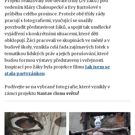
Projekt realizovaly obě deváté třídy (29 žáků) pod
vedením Kláry Chaloupecké a Evy Bartošové v
průběhu celého prosince. Protože obě třídy rády
pracují s fotografiemi, vyučující se snažily
povzbudit představivost žáků, a spojit tak umělecké
vyjádření s konkrétními situacemi, které děti
obklopují. Žáci pracovali ve skupinách ve městě a v
budově školy, vznikla celá řada zajímavých fotek s
tematikou lidských práv a jejich porušování, které
budou formou výstavy představeny i veřejnosti.
Inspirací pro žáky byla projekce filmu
Jak jsem se
stala partyzánkou
.
Podívejte se na vybrané fotografie, které vznikly v
rámci projektu
Nastav clonu světu!