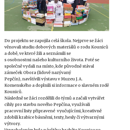
Do projektu se zapojila celá škola. Nejprve se žáci
věnovali studiu dobových materiálů o rodu Kouniců
a době, ve které žili a seznámili se
s osobnostmi našeho kulturního života. Poté se
společně vydali na místo, kde původně stával
zámeček Obora (lidově nazývaný
Pepčín), navštívili výstavu v Muzeu J. A.
Komenského a doplnili si informace o slavném rodě
Kouniců.
Následně se žáci rozdělili do týmů a začali vytvářet
cihly pro stavbu nového Pepčína, využívali
pracovní listy připravené vyučujícími, kreativně
zdobili krabice básněmi, texty, hesly či výtvarnými
výtvory.
Vyvrcholením byla návštěva hraběte Kounice ve