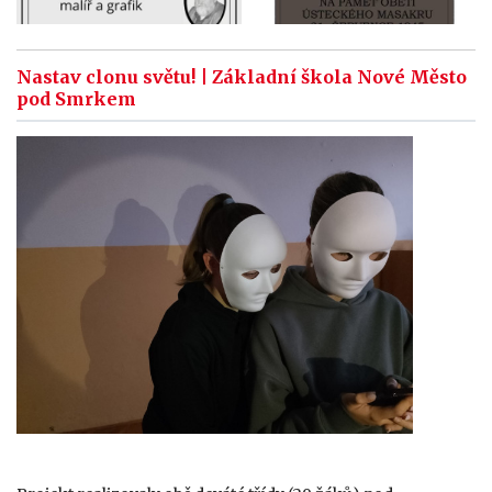
Nastav clonu světu! | Základní škola Nové Město
pod Smrkem