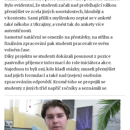
Bylo evidentní, že studenti začali nad probíhající válkou
přemýšlet ve zcela jiných souvislostech, hlouběji a
v kontextu. Sami přišli s myšlenkou zeptat se v anketě
také někoho z Ukrajiny, a vnést tak do ankety více
autentičnosti.
Samotné natáčení se omezilo na přestávky, na střihu a
finálním zpracování pak studenti pracovali ve svém
volném čase.
Díky projektu se studenti dokázali posunout z pozice
pasivního příjemce informací do role iniciátora akce.
Najednou to byli oni, kdo kladl otázky, museli přemýšlet
nad jejich formulací a také nad (nejen) osobním
zpracováním odpovědí. Kromě toho se propojili se
studenty z jiných tříd napříč ročníky a seznámili se.