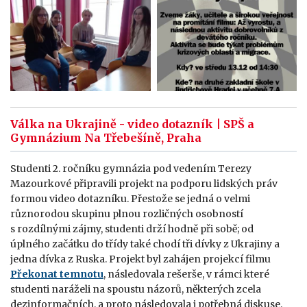
Válka na Ukrajině - video dotazník | SPŠ a
Gymnázium Na Třebešíně, Praha
Studenti 2. ročníku gymnázia pod vedením Terezy
Mazourkové připravili projekt na podporu lidských práv
formou video dotazníku. Přestože se jedná o velmi
různorodou skupinu plnou rozličných osobností
s rozdílnými zájmy, studenti drží hodně při sobě; od
úplného začátku do třídy také chodí tři dívky z Ukrajiny a
jedna dívka z Ruska. Projekt byl zahájen projekcí filmu
Překonat temnotu
, následovala rešerše, v rámci které
studenti naráželi na spoustu názorů, některých zcela
dezinformačních, a proto následovala i potřebná diskuse.