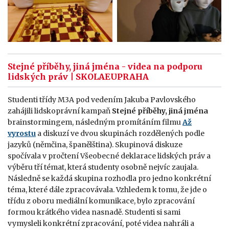
Stejné příběhy, jiná jména - videa na podporu
lidských práv | SKOLAEUPRAHA
Studenti třídy M3A pod vedením Jakuba Pavlovského
zahájili lidskoprávní kampaň
Stejné příběhy, jiná jména
brainstormingem, následným promítáním filmu
Až
vyrostu
a diskuzí ve dvou skupinách rozdělených podle
jazyků (němčina, španělština). Skupinová diskuze
spočívala v pročtení Všeobecné deklarace lidských práv a
výběru tří témat, která studenty osobně nejvíc zaujala.
Následně se každá skupina rozhodla pro jedno konkrétní
téma, které dále zpracovávala. Vzhledem k tomu, že jde o
třídu z oboru mediální komunikace, bylo zpracování
formou krátkého videa nasnadě. Studenti si sami
vymysleli konkrétní zpracování, poté videa nahráli a