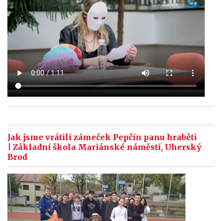
Jak jsme vrátili zámeček Pepčín panu hraběti
| Základní škola Mariánské náměstí, Uherský
Brod