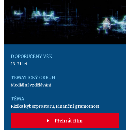
DOPORUČENÝ VĚK
13–21 let
TEMATICKÝ OKRUH
Mediální vzdělávání
TÉMA
Rizika kyberprostoru
,
Finanční gramotnost
Přehrát film