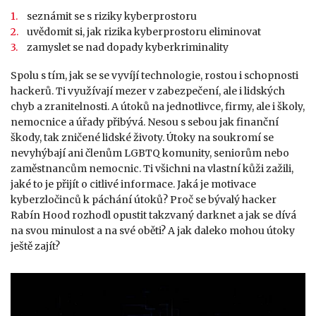
seznámit se s riziky kyberprostoru
uvědomit si, jak rizika kyberprostoru eliminovat
zamyslet se nad dopady kyberkriminality
Spolu s tím, jak se se vyvíjí technologie, rostou i schopnosti
hackerů. Ti využívají mezer v zabezpečení, ale i lidských
chyb a zranitelnosti. A útoků na jednotlivce, firmy, ale i školy,
nemocnice a úřady přibývá. Nesou s sebou jak finanční
škody, tak zničené lidské životy. Útoky na soukromí se
nevyhýbají ani členům LGBTQ komunity, seniorům nebo
zaměstnancům nemocnic. Ti všichni na vlastní kůži zažili,
jaké to je přijít o citlivé informace. Jaká je motivace
kyberzločinců k páchání útoků? Proč se bývalý hacker
Rabín Hood rozhodl opustit takzvaný darknet a jak se dívá
na svou minulost a na své oběti? A jak daleko mohou útoky
ještě zajít?