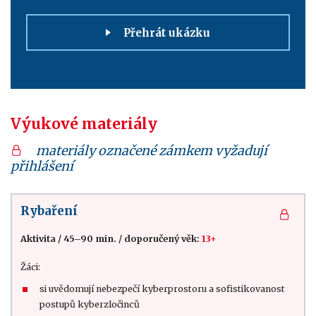
Přehrát ukázku
Výukové materiály
materiály označené zámkem vyžadují
přihlášení
Rybaření
Aktivita
/
45–90 min.
/
doporučený věk:
13+
Žáci:
si uvědomují nebezpečí kyberprostoru a sofistikovanost
postupů kyberzločinců