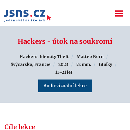
Hackers - útok na soukromí
Hackers: Identity Theft
Matteo Born
Švýcarsko, Francie
2023
52 min.
titulky
13–21 let
Audiovizuální lekce
Cíle lekce