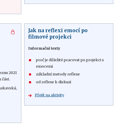
Jak na reflexi emocí po
filmové projekci
Informační texty
proč je důležité pracovat po projekci s
emocemi
eznu 2021
základní metody reflexe
u část.
od reflexe k diskuzi
Lukavská,
Přejít na aktivity