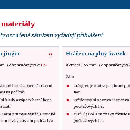
 materiály
ly označené zámkem vyžadují přihlášení
m jiným
Hráčem na plný úvazek
in.
/
doporučený věk:
12+
Aktivita
/
45 min.
/
doporučený vě
Žáci:
 vlastní hraní a obecně trávení
určují, co je motivuje k hraní p
su na počítači
her
si klady a zápory hraní her a
uvědomují si pozitiva i negativa
slosti
počítačových her
e herní průmysl využívá mnohé
zjišťují, jaké jsou znaky závislos
 tomu, aby nás u hry udržel co
počítačových her