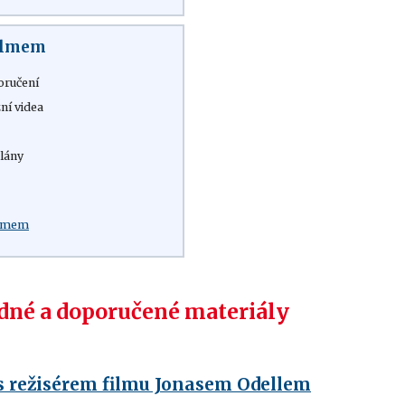
filmem
oručení
ní videa
lány
:
ilmem
né a doporučené materiály
s režisérem filmu Jonasem Odellem