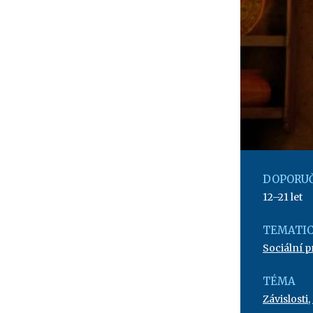
DOPORUČ
12–21 let
TEMATIC
Sociální 
TÉMA
Závislosti
,