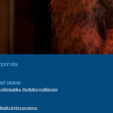
ENÝ VĚK
KÝ OKRUH
problematika
,
Mediální vzdělávání
Rizika kyberprostoru