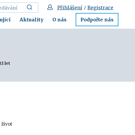
Přihlášení
Registrace
/
ující
Aktuality
O nás
Podpořte nás
21 let
 život