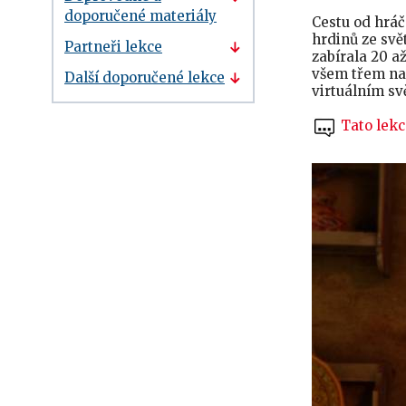
doporučené materiály
Cestu od hráč
hrdinů ze svě
Partneři lekce
zabírala 20 až
všem třem nar
Další doporučené lekce
virtuálním s
Tato lekc