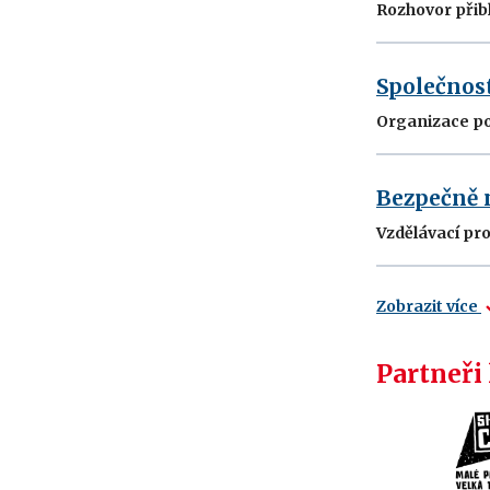
Rozhovor přibl
Společnos
Organizace po
Bezpečně 
Vzdělávací pro
Zobrazit více
Partneři