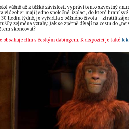
ské vášně až k těžké závislosti vypráví tento skvostný an
ta videoher mají jedno společné: izolaci, do které hraní své
 30 hodin týdně, je vyřadila z běžného života – ztratili záje
ušily zejména vztahy. Jak se zpětně dívají na cestu do „nejv
větem skoncovat?
e obsahuje film s českým dabingem. K dispozici je také
lek