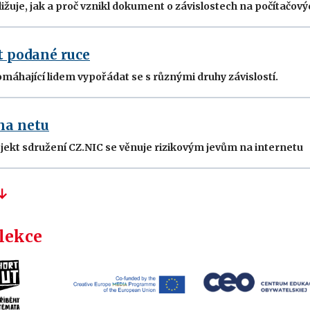
ižuje, jak a proč vznikl dokument o závislostech na počítačový
t podané ruce
máhající lidem vypořádat se s různými druhy závislostí.
na netu
jekt sdružení CZ.NIC se věnuje rizikovým jevům na internetu
 lekce