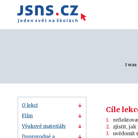
I was
O lekci
Cíle lekc
Film
reflektova
Výukové materiály
zjistit, j
uvědomit s
Doprovodné a