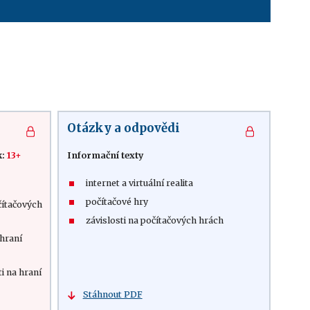
Otázky a odpovědi
k:
13+
Informační texty
internet a virtuální realita
počítačové hry
očítačových
závislosti na počítačových hrách
 hraní
ti na hraní
Stáhnout PDF