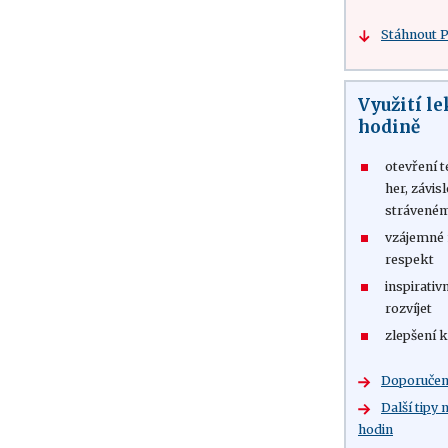
Stáhnout 
Využití le
hodině
otevření 
her, závisl
stráveném
vzájemné 
respekt
inspirativ
rozvíjet
zlepšení 
Doporučená
Další tipy
hodin