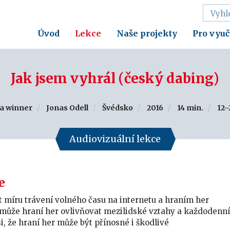
Úvod
Lekce
Naše projekty
Pro vyuč
Jak jsem vyhrál (český dabing)
 a winner
Jonas Odell
Švédsko
2016
14 min.
12–
Audiovizuální lekce
e
t míru trávení volného času na internetu a hraním her
ak může hraní her ovlivňovat mezilidské vztahy a každodenní
i, že hraní her může být přínosné i škodlivé