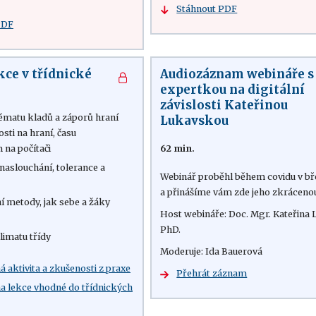
Stáhnout PDF
PDF
kce v třídnické
Audiozáznam webináře s
expertkou na digitální
závislosti Kateřinou
tématu kladů a záporů hraní
Lukavskou
osti na hraní, času
 na počítači
62 min.
naslouchání, tolerance a
Webinář proběhl během covidu v bř
a přinášíme vám zde jeho zkráceno
ní metody, jak sebe a žáky
Host webináře: Doc. Mgr. Kateřina 
PhD.
klimatu třídy
Moderuje: Ida Bauerová
 aktivita a zkušenosti z praxe
Přehrát záznam
 na lekce vhodné do třídnických