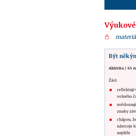
Výukové
materiá
Být něký
Aktivita
/
45 m
Žáci:
reflektují
volného ča
uvědomují 
znaky závi
chápou, ž
nástroje k
nejdéle