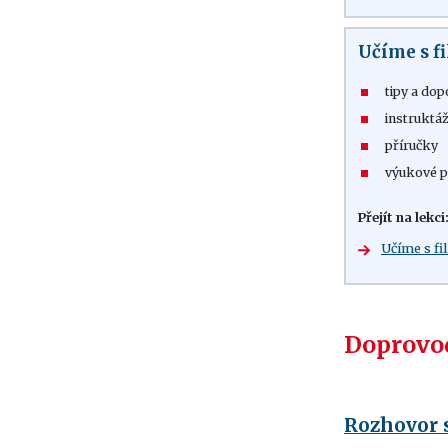
Učíme s 
tipy a dop
instruktáž
příručky
výukové p
Přejít na lekci
Učíme s f
Doprovod
Rozhovor 