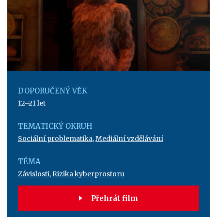
DOPORUČENÝ VĚK
12–21 let
TEMATICKÝ OKRUH
Sociální problematika
,
Mediální vzdělávání
TÉMA
Závislosti
,
Rizika kyberprostoru
Přehrát film