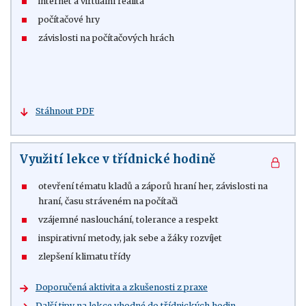
internet a virtuální realita
počítačové hry
závislosti na počítačových hrách
Stáhnout PDF
Využití lekce v třídnické hodině
otevření tématu kladů a záporů hraní her, závislosti na
hraní, času stráveném na počítači
vzájemné naslouchání, tolerance a respekt
inspirativní metody, jak sebe a žáky rozvíjet
zlepšení klimatu třídy
Doporučená aktivita a zkušenosti z praxe
Další tipy na lekce vhodné do třídnických hodin