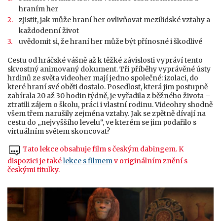
hraním her
zjistit, jak může hraní her ovlivňovat mezilidské vztahy a
každodenní život
uvědomit si, že hraní her může být přínosné i škodlivé
Cestu od hráčské vášně až k těžké závislosti vypráví tento
skvostný animovaný dokument. Tři příběhy vyprávěné ústy
hrdinů ze světa videoher mají jedno společné: izolaci, do
které hraní své oběti dostalo. Posedlost, která jim postupně
zabírala 20 až 30 hodin týdně, je vyřadila z běžného života –
ztratili zájem o školu, práci i vlastní rodinu. Videohry shodně
všem třem narušily zejména vztahy. Jak se zpětně dívají na
cestu do „nejvyššího levelu“, ve kterém se jim podařilo s
virtuálním světem skoncovat?
Tato lekce obsahuje film s českým dabingem. K
dispozici je také
lekce s filmem
v originálním znění s
českými titulky.