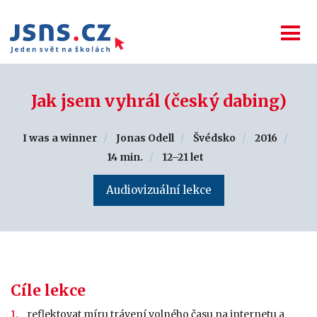
Jak jsem vyhrál (český dabing)
I was a winner
Jonas Odell
Švédsko
2016
14 min.
12–21 let
Audiovizuální lekce
Cíle lekce
reflektovat míru trávení volného času na internetu a