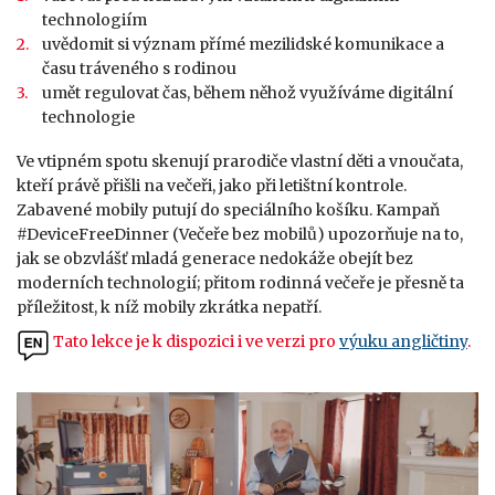
technologiím
uvědomit si význam přímé mezilidské komunikace a
času tráveného s rodinou
umět regulovat čas, během něhož využíváme digitální
technologie
Ve vtipném spotu skenují prarodiče vlastní děti a vnoučata,
kteří právě přišli na večeři, jako při letištní kontrole.
Zabavené mobily putují do speciálního košíku. Kampaň
#DeviceFreeDinner (Večeře bez mobilů) upozorňuje na to,
jak se obzvlášť mladá generace nedokáže obejít bez
moderních technologií; přitom rodinná večeře je přesně ta
příležitost, k níž mobily zkrátka nepatří.
Tato lekce je
k dispozici i ve verzi
pro
výuku angličtiny
.