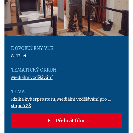
DOPORUČENÝ VĚK
8–12 let
TEMATICKÝ OKRUH
Mediální vzdělávání
TÉMA
Rizika kyberprostoru
,
Mediální vzdělávání pro 1.
stupeň ZŠ
Přehrát film