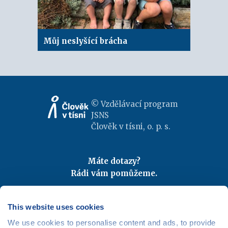
Můj neslyšící brácha
© Vzdělávací program
JSNS
Člověk v tísni, o. p. s.
Máte dotazy?
Rádi vám pomůžeme.
Kontaktujte nás
|
FAQ
Odebírejte newslettery
This website uses cookies
We use cookies to personalise content and ads, to provide
Mapa webu
|
Kariéra