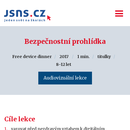
Bezpečnostní prohlídka
Free device dinner
2017
1 min.
titulky
8–12 let
Audiovizuální lekce
Cíle lekce
varovat před nezdravým vztahem k digitálním