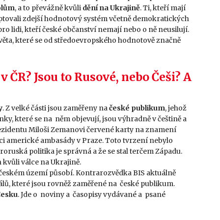
olům
, a to převážně kvůli
dění na Ukrajině
. Ti, kteří mají
eptovali zdejší hodnotový systém včetně demokratických
o lidi, kteří české občanství nemají nebo o ně neusilují.
 světa, které se od středoevropského hodnotově značně
v ČR? Jsou to Rusové, nebo Češi? A
y
. Z velké části jsou zaměřeny na
české publikum
, jehož
ky, které se na něm objevují, jsou výhradně v češtině a
rezidentu Miloši Zemanovi červené karty na znamení
akci americké ambasády v Praze. Toto tvrzení nebylo
ruská politika je správná a že se stal terčem Západu.
kvůli válce na Ukrajině.
a českém území působí. Kontrarozvědka BIS aktuálně
lů, které jsou rovněž zaměřené na české publikum.
Česku
. Jde o noviny a časopisy vydávané a psané