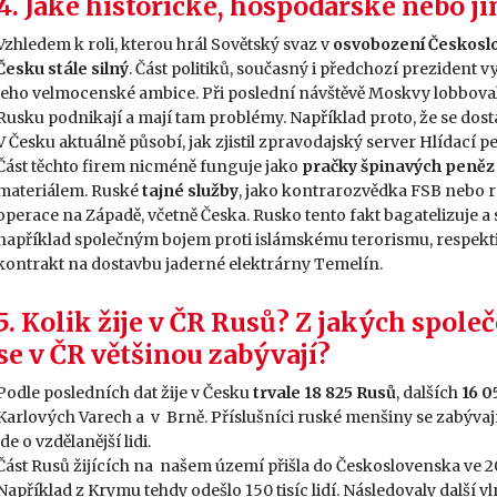
4. Jaké historické, hospodářské nebo j
Vzhledem k roli, kterou hrál Sovětský svaz v
osvobození Českosl
Česku stále silný
. Část politiků, současný i předchozí prezident
jeho velmocenské ambice. Při poslední návštěvě Moskvy lobboval
Rusku podnikají a mají tam problémy. Například proto, že se dos
V Česku aktuálně působí, jak zjistil zpravodajský server Hlídací p
Část těchto firem nicméně funguje jako
pračky špinavých peněz
materiálem. Ruské
tajné služby
, jako kontrarozvědka FSB nebo r
operace na Západě, včetně Česka. Rusko tento fakt bagatelizuje a 
například společným bojem proti islámskému terorismu, respektiv
kontrakt na dostavbu jaderné elektrárny Temelín.
5. Kolik žije v ČR Rusů? Z jakých spol
se v ČR většinou zabývají?
Podle posledních dat žije v Česku
trvale 18 825 Rusů
, dalších
16 0
Karlových Varech a v Brně. Příslušníci ruské menšiny se zabývaj
jde o vzdělanější lidi.
Část Rusů žijících na našem území přišla do Československa ve 20.
Například z Krymu tehdy odešlo 150 tisíc lidí. Následovaly další 