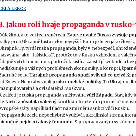
CELÁ LEKCE
3. Jakou roli hraje propaganda v rusk
Důležitou, a to ve třech směrech. Zaprvé
uvnitř Ruska zvyšuje po
války proti Ukrajině historicky nejvyšší. Putin je líčen jako člově
Ukrajině. Ty, tvrdí ruská propaganda, byly v nebezpečí, ohrožené
nazývána jako „fašistická“, protože to v Rusku vzhledem k vále
údajně vytrhl menšinu z područí fašistů a zajistil jí svobodu a be
nediskutuje o vážných problémech ekonomiky, o korupci, špatné a
Zadruhé se na
Ukrajině propaganda snaží ovlivnit co největší po
od Kyjeva. Nebo aby volili
prokremelské politiky
. To Ukrajinu dl
manipulovatelná a ovladatelná Moskvou.
A zatřetí je ruská propaganda směřována
vůči Západu
. Stav, kdy 
de facto způsobila válečný konflikt
ohrožením proruské menšin
evropské státy například tlačit na zmírnění sankcí vůči Rusku.
Propagandu zcela nepochybně využívá i ukrajinská strana, která 
nicméně nejde o takový fenomén.
S propracovaným systémem R