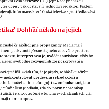
noprávní
Česká televize (ČT)
, jejíž Radě přicházejí
. Tytéž dopisy pak dostávají i jednotliví redaktoři. Faktem
ojevují. Informace, které Česká televize zprostředkovává
é.
tika? Dohlíží někdo na jejich
m ruské či jakékoli jiné propagandy
. Média mají
ií není poskytnutí přesně stejného časového prostoru
ntextu, interpretovat je, uvádět souvislosti
. Vždy by
 ale její
svobodné rozvíjení skrze poskytování a
ozřejmě liší. Avšak tím, že je přijaly, se hlásí k určitým
by měli
kontrolovat především šéfredaktoři a
Česku bohužel zatím nefungují
tzv. ombudsmani
, jako
 jejímž cílem je odhalit, zda do novin nepronikají
zjistí, že ano, otevřeně o tom na svých stránkách píší,
 mají rubriku oprav.