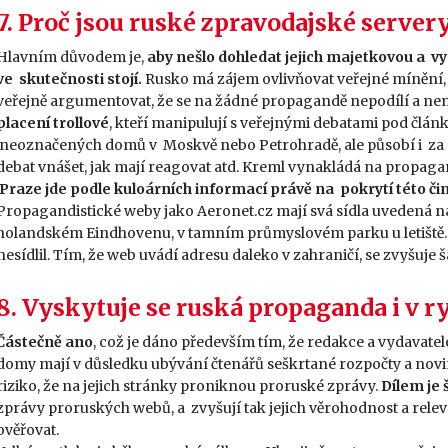
7. Proč jsou ruské zpravodajské server
Hlavním důvodem je,
aby nešlo dohledat jejich majetkovou a vy
ve skutečnosti stojí.
Rusko má zájem ovlivňovat veřejné mínění, 
veřejně argumentovat, že se na žádné propagandě nepodílí a nem
placení trollové
, kteří manipulují s veřejnými debatami pod člá
neoznačených domů v Moskvě nebo Petrohradě, ale působí i za h
debat vnášet, jak mají reagovat atd. Kreml vynakládá na propaga
Praze jde podle kuloárních informací právě na pokrytí této či
Propagandistické weby jako Aeronet.cz mají svá sídla uvedená na
holandském Eindhovenu, v tamním průmyslovém parku u letiště. V
nesídlil. Tím, že web uvádí adresu daleko v zahraničí, se zvyšuje
8. Vyskytuje se ruská propaganda i v 
Částečně ano
, což je dáno především tím, že redakce a vydavatel
domy mají v důsledku ubývání čtenářů seškrtané rozpočty a nov
riziko, že na jejich stránky proniknou proruské zprávy.
Dílem je š
zprávy proruských webů, a zvyšují tak jejich věrohodnost a rele
ověřovat.