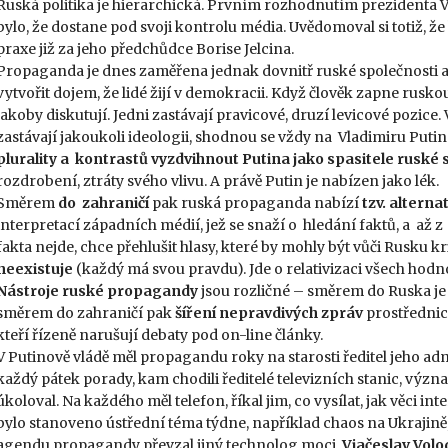
Ruská politika je hierarchická. Prvním rozhodnutím prezidenta 
bylo, že dostane pod svoji kontrolu média. Uvědomoval si totiž, že
praxe již za jeho předchůdce Borise Jelcina.
Propaganda je dnes zaměřena jednak dovnitř ruské společnosti a 
vytvořit dojem, že lidé žijí v demokracii. Když člověk zapne rusko
jakoby diskutují. Jedni zastávají pravicové, druzí levicové pozice. 
zastávají jakoukoli ideologii, shodnou se vždy na Vladimiru Putin
plurality a kontrastů vyzdvihnout Putina jako spasitele ruské 
rozdrobení, ztráty svého vlivu. A právě Putin je nabízen jako lék.
Směrem
do zahraničí
pak ruská propaganda nabízí
tzv. alterna
interpretací západních médií, jež se snaží o hledání faktů, a až 
fakta nejde, chce přehlušit hlasy, které by mohly být vůči Rusku kr
neexistuje
(každý má svou pravdu). Jde o relativizaci všech hodnot
Nástroje ruské propagandy
jsou rozličné – směrem do Ruska je
směrem do zahraničí pak
šíření nepravdivých zpráv
prostředni
kteří řízeně narušují debaty pod on-line články.
V Putinově vládě měl propagandu roky na starosti ředitel jeho ad
každý pátek porady, kam chodili ředitelé televizních stanic, význ
úkoloval. Na každého měl telefon, říkal jim, co vysílat, jak věci i
bylo stanoveno ústřední téma týdne, například chaos na Ukrajině
agendu propagandy převzal jiný technolog moci,
Vjačeslav Volo