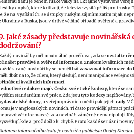
Velkému tlaku je během ruské války na Ukrajině vystavena veřej
desítky dopisů, které kritizují, že televize vysílá příliš protirusky
je, že na vysílání ČT se ústupky ruským zájmům zatím nijak nepr
z Ukrajiny a Ruska, jsou v drtivé většině případů ověřené a pravdiv
9. Jaké zásady představuje novinářská e
dodržování?
Každý novinář by měl maximálně prověřovat, zda se
nestal terče
přinášet
pravdivé a ověřené informace
. Znakem kvalitních méd
každé straně, novináři by se neměli bát
zasazovat informace do ko
měli dbát na to, že cílem, který sledují, není manipulace veřejnosti,
přinášení kvalitních informací.
Jednotlivé redakce mají v Česku své etické kodexy
, které se sam
vyšším standardům své práce. Zda jsou tyto kodexy naplňovány, 
vydavatelské domy
, u veřejnoprávních médií pak jejich
rady
. V 
tomu je v anglosaských novinách. Ti často provádějí pátrací práci,
nepravdivé informace či zda novináři záměrně nemanipulují. Když 
vysvětlují, kde a proč došlo k chybě. Proto každé seriózní noviny
Autorem informačního textu je novinář a publicista Ondřej Kundra.