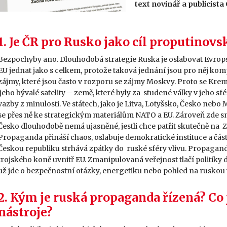
text novinář a publicista
1. Je ČR pro Rusko jako cíl proputino
Bezpochyby ano. Dlouhodobá strategie Ruska je oslabovat Evropsk
EU jednat jako s celkem, protože taková jednání jsou pro něj kompl
zájmy, které jsou často v rozporu se zájmy Moskvy. Proto se Kreml
jeho bývalé satelity – země, které byly za studené války v jeho sfé
vazby z minulosti. Ve státech, jako je Litva, Lotyšsko, Česko nebo
se přes ně ke strategickým materiálům NATO a EU. Zároveň zde s
Česko dlouhodobě nemá ujasněné, jestli chce patřit skutečně na 
Propaganda přináší chaos, oslabuje demokratické instituce a část p
Českou republiku strhává zpátky do ruské sféry vlivu. Propagando
trojského koně uvnitř EU. Zmanipulovaná veřejnost tlačí politiky d
už jde o bezpečnostní otázky, energetiku nebo pohled na ruskou 
2. Kým je ruská propaganda řízená? Co 
nástroje?