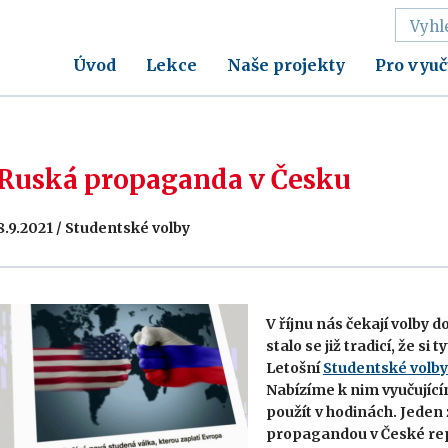
Úvod
Lekce
Naše projekty
Pro vyuč
Ruská propaganda v Česku
8.9.2021 / Studentské volby
V říjnu nás čekají volby
stalo se již tradicí, že si
Letošní
Studentské volby
Nabízíme k nim vyučující
použít v hodinách. Jeden
propagandou v České rep