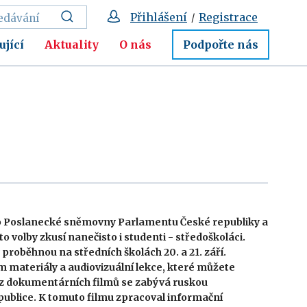
Přihlášení
Registrace
/
ující
Aktuality
O nás
Podpořte nás
 do Poslanecké sněmovny Parlamentu České republiky a
 tyto volby zkusí nanečisto i studenti - středoškoláci.
proběhnou na středních školách 20. a 21. září.
m materiály a audiovizuální lekce, které můžete
 z dokumentárních filmů se zabývá ruskou
ublice. K tomuto filmu zpracoval informační