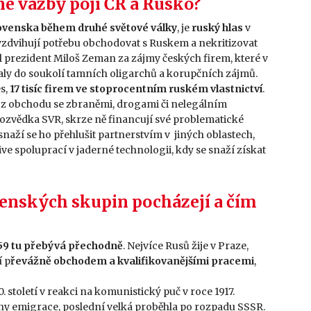
iné vazby pojí ČR a Rusko?
ovenska během druhé světové války
, je
ruský hlas
v
 vyzdvihují potřebu obchodovat s Ruskem a nekritizovat
 prezident Miloš Zeman za zájmy českých firem, které v
taly do soukolí tamních oligarchů a korupčních zájmů.
es,
17 tisíc firem ve stoprocentním ruském vlastnictví
.
z obchodu se zbraněmi, drogami či nelegálním
ozvědka SVR, skrze ně financují své problematické
snaží se ho přehlušit partnerstvím v jiných oblastech,
e spoluprací v jaderné technologii, kdy se snaží získat
ečenských skupin pocházejí a čím
59 tu přebývá přechodně
. Nejvíce Rusů žije v Praze,
í p
řevážně obchodem a kvalifikovanějšími pracemi
,
 století v reakci na komunistický puč v roce 1917.
vlny emigrace, poslední velká proběhla po rozpadu SSSR.