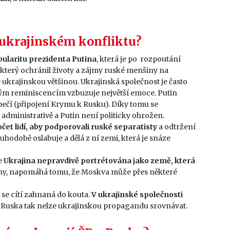
o-ukrajinském konfliktu?
pularitu prezidenta Putina
, která je po rozpoutání
k, který ochránil životy a zájmy ruské menšiny na
 ukrajinskou většinou. Ukrajinská společnost je často
čným reminiscencím vzbuzuje největší emoce. Putin
zpečí (připojení Krymu k Rusku). Díky tomu se
dministrativě a Putin není politicky ohrožen.
čet lidí, aby podporovali ruské separatisty
a odtržení
ouhodobě oslabuje a dělá z ní zemi, která je snáze
je
Ukrajina nepravdivě portrétována jako země, která
y, napomáhá tomu, že Moskva může přes některé
se cítí zahnaná do kouta.
V ukrajinské společnosti
uska tak nelze ukrajinskou propagandu srovnávat.