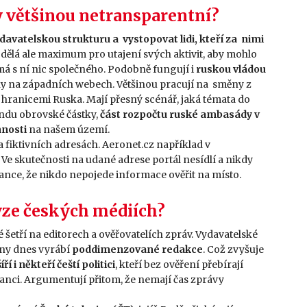
y většinou netransparentní?
davatelskou strukturu a vystopovat lidi, kteří za nimi
dělá ale maximum pro utajení svých aktivit, aby mohlo
á s ní nic společného. Podobně fungují i
ruskou vládou
nky na západních webech. Většinou pracují na směny z
ranicemi Ruska. Mají přesný scénář, jaká témata do
ndu obrovské částky,
část rozpočtu ruské ambasády v
nnosti
na našem území.
 fiktivních adresách. Aeronet.cz například v
e skutečnosti na udané adrese portál nesídlí a nikdy
 šance, že nikdo nepojede informace ověřit na místo.
ryze českých médiích?
é šetří na editorech a ověřovatelích zpráv. Vydavatelské
iny dnes vyrábí
poddimenzované redakce
. Což zvyšuje
íří i někteří čeští politici
, kteří bez ověření přebírají
vanci. Argumentují přitom, že nemají čas zprávy