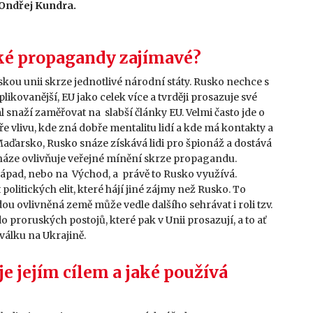
 Ondřej Kundra.
vské propagandy zajímavé?
ou unii skrze jednotlivé národní státy. Rusko nechce s
ikovanější, EU jako celek více a tvrději prosazuje své
 snaží zaměřovat na slabší články EU. Velmi často jde o
ře vlivu, kde zná dobře mentalitu lidí a kde má kontakty a
 Maďarsko, Rusko snáze získává lidi pro špionáž a dostává
náze ovlivňuje veřejné mínění skrze propagandu.
Západ, nebo na Východ, a právě to Rusko využívá.
olitických elit, které hájí jiné zájmy než Rusko. To
u ovlivněná země může vedle dalšího sehrávat i roli tzv.
o proruských postojů, které pak v Unii prosazují, a to ať
válku na Ukrajině.
je jejím cílem a jaké používá