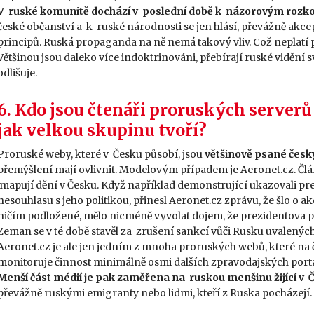
V ruské komunitě dochází v poslední době k názorovým rozk
české občanství a k ruské národnosti se jen hlásí, převážně akc
principů. Ruská propaganda na ně nemá takový vliv. Což neplatí pr
Většinou jsou daleko více indoktrinováni, přebírají ruské vidění
odlišuje.
6. Kdo jsou čtenáři proruských serverů 
jak velkou skupinu tvoří?
Proruské weby, které v Česku působí, jsou
většinově psané česk
přemýšlení mají ovlivnit. Modelovým případem je Aeronet.cz. Člán
mapují dění v Česku. Když například demonstrující ukazovali p
nesouhlasu s jeho politikou, přinesl Aeronet.cz zprávu, že šlo o 
ničím podložené, mělo nicméně vyvolat dojem, že prezidentova pro
Zeman se v té době stavěl za zrušení sankcí vůči Rusku uvalených 
Aeronet.cz je ale jen jedním z mnoha proruských webů, které n
monitoruje činnost minimálně osmi dalších zpravodajských portá
Menší část médií je pak zaměřena na ruskou menšinu žijící v 
převážně ruskými emigranty nebo lidmi, kteří z Ruska pocházejí.