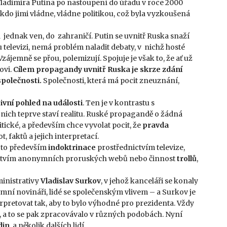
Vladimira Putina po nastoupení do úřadu v roce 2000
 kdo jimi vládne, vládne politikou, což byla vyzkoušená
jednak ven, do zahraničí. Putin se uvnitř Ruska snaží
u televizi, nemá problém naladit debaty, v nichž hosté
Vzájemně se přou, polemizují. Spojuje je však to, že ať už
ovi.
Cílem propagandy uvnitř Ruska je skrze zdání
společnosti.
Společnosti, která má pocit zneuznání,
tivní pohled na události
. Ten je v kontrastu s
z nich teprve staví realitu. Ruské propagandě o žádná
itické, a především chce vyvolat pocit, že
pravda
, faktů a jejich interpretací.
 to především
indoktrinace
prostřednictvím televize,
ctvím anonymních proruských webů nebo činnost
trollů
,
ministrativy
Vladislav Surkov
, v jehož kanceláři se konaly
amní novináři, lidé se společenským vlivem – a Surkov je
nterpretovat tak, aby to bylo výhodné pro prezidenta. Vždy
, a to se pak zpracovávalo v různých podobách. Nyní
din
, a několik dalších lidí.