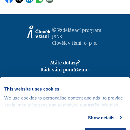
© Vzdělávací program
JSNS
Člověk v tísni, o. p. s.
Máte dotazy?
Rádi vám pomůžeme.
Kontaktujte nás
|
FAQ
Odebírejte newslettery
This website uses cookies
We use cookies to personalise content and ads, to provide
Mapa webu
|
Kariéra
social media features and to analyse our traffic. We also
Osobní údaje
|
Cookies
share information about your use of our site with our social
Show details
media, advertising and analytics partners who may
combine it with other information that you’ve provided to