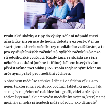
Praktické ukázky a tipy do výuky, sdílení nápadů mezi
účastníky, inspirace do hodin, debaty s experty. V říjnu
startujeme tři celoroční kurzy mediálního vzdělávání, a to
pro vyučující nižších ročníků ZŠ, vyšších ročníků ZŠ a pro
středoškolské vyučující. Každý kurz se skládá ze série
několika setkání (online i offline), během kterých vám
představíme metodiku JSNS spolu s vybranými lekcemi
určenými právě pro mediální výchovu.
S obsahem médií se setkávají děti už od útlého věku. A to
nejen ty, které mají přístup k počítači, tabletu či mobilu. Jak
se mají v nepřeberné nabídce fotografií, videí a různých
sdělení vyznat? Jak je provést mediálním světem, který na ně
možná v mnoha případech může působit jako džungle?