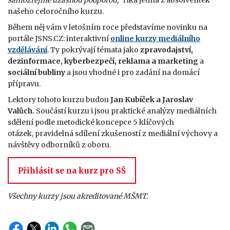
samozřejmě úžasnou podporou,"
říká jedna z absolventek
našeho celoročního kurzu.
Během něj vám v letošním roce představíme novinku na
portále JSNS.CZ: interaktivní
online kurzy mediálního
vzdělávání
. Ty pokrývají témata jako
zpravodajství,
dezinformace, kyberbezpečí, reklama a marketing
a
sociální bubliny
a jsou vhodné i pro zadání na domácí
přípravu.
Lektory tohoto kurzu budou
Jan Kubíček a Jaroslav
Valůch.
Součástí kurzu i jsou praktické analýzy mediálních
sdělení podle metodické koncepce 5 klíčových
otázek, pravidelná sdílení zkušeností z mediální výchovy a
návštěvy odborníků z oboru.
Přihlásit se na kurz pro SŠ
Všechny kurzy jsou akreditované MŠMT.