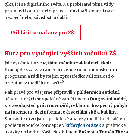
týkající se digitálního světa. Na probírané téma vždy
promluví i odborníci z praxe – novináři, experti na e-
bezpečí nebo závislosti a další.
Přihlásit se na kurz pro ZŠ
Kurz pro vyučující vyšších ročníků ZŠ
Jste vyučujícím ve
vyšším ročníku základních škol
?
Pracujete s žáky v rámci prevence nebo mimoškolním
programu a rádi byste jim zprostředkovali znalosti o
orientaci v mediálním světě?
Pak právě pro vás jsme připravili
7 půldenních setkání
,
během kterých se společně zaměříme na
fungování médií,
zpravodajství, práci novinářů, reklamu, bezpečný pohyb
na internetu, dezinformace či sociální sítě a bubliny
.
Součástí kurzu jsou i praktické analýzy mediálních sdělení
podle metodické koncepce
5 klíčových otázek
a praktické
ukázky do hodin. Naši lektoři
Lucie Bušová a Tomáš Titěra