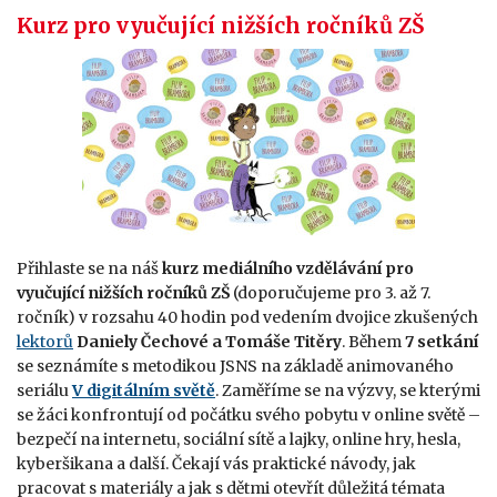
Kurz pro vyučující nižších ročníků ZŠ
Přihlaste se na náš
kurz mediálního vzdělávání pro
vyučující nižších ročníků ZŠ
(doporučujeme pro 3. až 7.
ročník) v rozsahu 40 hodin pod vedením dvojice zkušených
lektorů
Daniely Čechové a Tomáše Titěry
. Během
7 setkání
se seznámíte s metodikou JSNS na základě animovaného
seriálu
V digitálním světě
. Zaměříme se na výzvy, se kterými
se žáci konfrontují od počátku svého pobytu v online světě –
bezpečí na internetu, sociální sítě a lajky, online hry, hesla,
kyberšikana a další. Čekají vás praktické návody, jak
pracovat s materiály a jak s dětmi otevřít důležitá témata