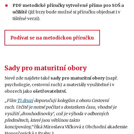
PDF metodické příručky vytvořené přímo pro SOŠ a
učiliště
(již brzy bude možné si příručku objednat i v
tištěné verzi).
Podívat se na metodickou příručku
Sady pro maturitní obory
Nově zde najdete také
sady pro maturitní obory
(např.
psychologie, cestovní ruch) a materiály využitelné i v
oborech jako
ošetřovatelství.
„Film
Ti druzí
doporučuji kolegům z oboru Cestovní
ruch. Určitě je nutné počítat s dostatkem času, vhodné je
využití
‚
dvouhodinovky
‘
, což je výhoda v odborných
předmětech, které jsou většinou takto
koncipovány,“
říká Miroslava Vlčková z Obchodní akademie
Hovorčovická z Prahy 3.