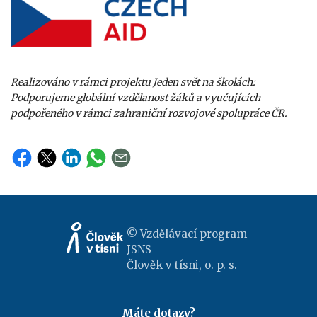
Realizováno v rámci projektu Jeden svět na školách:
Podporujeme globální vzdělanost žáků a vyučujících
podpořeného v rámci zahraniční rozvojové spolupráce ČR.
© Vzdělávací program
JSNS
Člověk v tísni, o. p. s.
Máte dotazy?