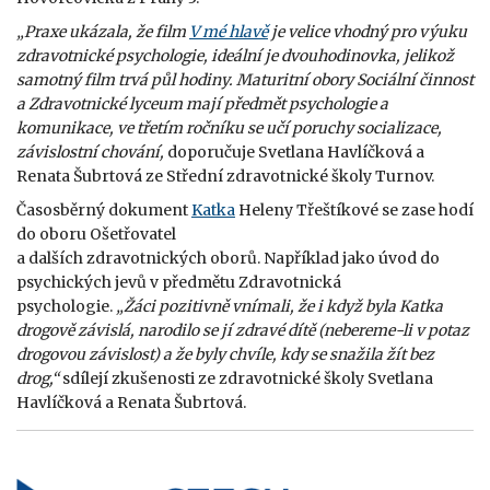
„Praxe ukázala, že film
V mé hlavě
je velice vhodný pro výuku
zdravotnické psychologie, ideální je dvouhodinovka, jelikož
samotný film trvá půl hodiny. Maturitní obory Sociální činnost
a Zdravotnické lyceum mají předmět psychologie a
komunikace, ve třetím ročníku se učí poruchy socializace,
závislostní chování,
doporučuje Svetlana Havlíčková a
Renata Šubrtová ze Střední zdravotnické školy Turnov.
Časosběrný dokument
Katka
Heleny Třeštíkové se zase hodí
do oboru Ošetřovatel
a dalších zdravotnických oborů. Například jako úvod do
psychických jevů v předmětu Zdravotnická
psychologie.
„Žáci pozitivně vnímali, že i když byla Katka
drogově závislá, narodilo se jí zdravé dítě (nebereme-li v potaz
drogovou závislost) a že byly chvíle, kdy se snažila žít bez
drog,
“
sdílejí zkušenosti ze zdravotnické školy Svetlana
Havlíčková a Renata Šubrtová.