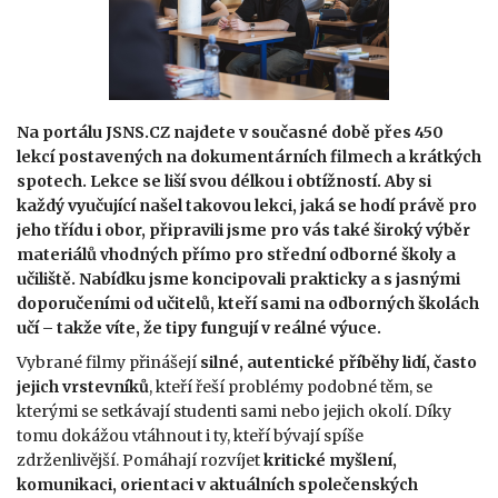
Na portálu JSNS.CZ najdete v současné době přes 450
lekcí postavených na dokumentárních filmech a krátkých
spotech. Lekce se liší svou délkou i obtížností. Aby si
každý vyučující našel takovou lekci, jaká se hodí právě pro
jeho třídu i obor, připravili jsme pro vás také široký výběr
materiálů vhodných přímo pro střední odborné školy a
učiliště. Nabídku jsme koncipovali prakticky a s jasnými
doporučeními od učitelů, kteří sami na odborných školách
učí – takže víte, že tipy fungují v reálné výuce.
Vybrané filmy přinášejí
silné, autentické příběhy lidí, často
jejich vrstevníků
, kteří řeší problémy podobné těm, se
kterými se setkávají studenti sami nebo jejich okolí. Díky
tomu dokážou vtáhnout i ty, kteří bývají spíše
zdrženlivější. Pomáhají rozvíjet
kritické myšlení,
komunikaci, orientaci v aktuálních společenských