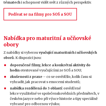
tématech
i schopnost vidět svět z různých perspektiv.
Podívat se na filmy pro SOŠ a SOU
Nabídka pro maturitní a učňovské
obory
Z nabídky si vyberou
vyučující maturitních i učňovských
oborů.
K dispozici jsou:
doporučené filmy, lekce a konkrétní aktivity do
hodin
otestované vyučujícími ze SOŠ a SOU;
zkušenosti z praxe
– co se osvědčilo, kolik času si
vyhradit, jak pracovat s emocemi studentů;
nabídka rozdělená do 3 oblastí
: osvědčené
lekce využitelné ve společenskovědních předmětech, v
českém jazyce nebo při výuce historie a tipy speciálně
vybrané pro odbornou výuku;