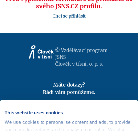
svého JSNS.CZ profilu.
Chci se přihlásit
© Vzdělávací program
JSNS
Člověk v tísni, o. p. s.
Máte dotazy?
Rádi vám pomůžeme.
Kontaktujte nás
|
FAQ
Odebírejte newslettery
This website uses cookies
We use cookies to personalise content and ads, to provide
Mapa webu
|
Kariéra
social media features and to analyse our traffic. We also
Osobní údaje
|
Cookies
share information about your use of our site with our social