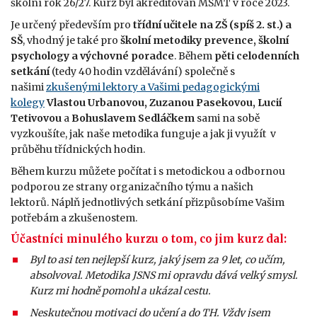
školní rok 26/27. Kurz byl akreditován MŠMT v roce 2023.
Je určený především pro
třídní učitele na ZŠ (spíš 2. st.) a
SŠ
, vhodný je také pro
školní metodiky prevence, školní
psychology a výchovné poradce
. Během
pěti celodenních
setkání
(tedy 40 hodin vzdělávání) společně s
našimi
zkušenými lektory a Vašimi pedagogickými
kolegy
Vlastou Urbanovou, Zuzanou Pasekovou, Lucií
Tetivovou
a
Bohuslavem Sedláčkem
sami na sobě
vyzkoušíte, jak naše metodika funguje a jak ji využít v
průběhu třídnických hodin.
Během kurzu můžete počítat i s metodickou a odbornou
podporou ze strany organizačního týmu a našich
lektorů. Náplň jednotlivých setkání přizpůsobíme Vašim
potřebám a zkušenostem.
Účastníci minulého kurzu o tom, co jim kurz dal:
Byl to asi ten nejlepší kurz, jaký jsem za 9 let, co učím,
absolvoval. Metodika JSNS mi opravdu dává velký smysl.
Kurz mi hodně pomohl a ukázal cestu.
Neskutečnou motivaci do učení a do TH. Vždy jsem