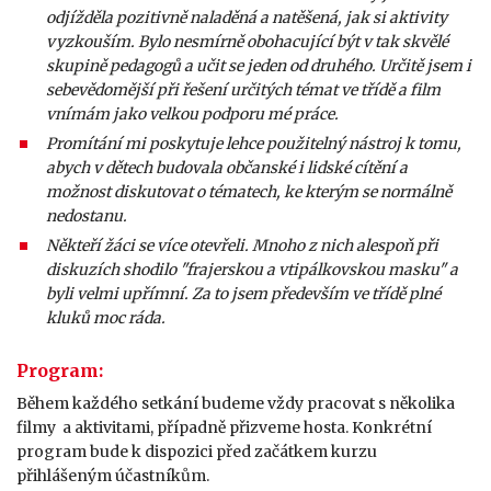
odjížděla pozitivně naladěná a natěšená, jak si aktivity
vyzkouším. Bylo nesmírně obohacující být v tak skvělé
skupině pedagogů a učit se jeden od druhého. Určitě jsem i
sebevědomější při řešení určitých témat ve třídě a film
vnímám jako velkou podporu mé práce.
Promítání mi poskytuje lehce použitelný nástroj k tomu,
abych v dětech budovala občanské i lidské cítění a
možnost diskutovat o tématech, ke kterým se normálně
nedostanu.
Někteří žáci se více otevřeli. Mnoho z nich alespoň při
diskuzích shodilo "frajerskou a vtipálkovskou masku" a
byli velmi upřímní. Za to jsem především ve třídě plné
kluků moc ráda.
Program:
Během každého setkání budeme vždy pracovat s několika
filmy a aktivitami, případně přizveme hosta. Konkrétní
program bude k dispozici před začátkem kurzu
přihlášeným účastníkům.