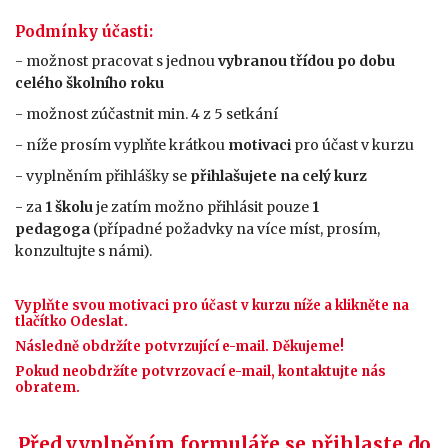
Podmínky účasti
:
- možnost pracovat s jednou
vybranou třídou po dobu
celého školního roku
- možnost zúčastnit min. 4 z 5 setkání
- níže prosím vyplňte krátkou
motivaci
pro účast v kurzu
- vyplněním přihlášky se
přihlašujete na celý kurz
- za
1 školu
je zatím možno přihlásit pouze
1
pedagoga
(případné požadvky na více míst, prosím,
konzultujte s námi).
Vyplňte svou motivaci pro účast v kurzu níže a klikněte na
tlačítko Odeslat.
Následně obdržíte potvrzující e-mail. Děkujeme!
Pokud neobdržíte potvrzovací e-mail, kontaktujte nás
obratem.
Před vyplněním formuláře se přihlaste do