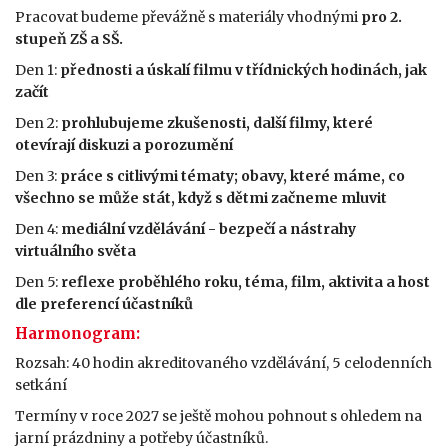
Pracovat budeme převážně s materiály vhodnými
pro 2.
stupeň ZŠ a SŠ.
Den 1:
přednosti a úskalí filmu v třídnických hodinách, jak
začít
Den 2:
prohlubujeme zkušenosti, další filmy, které
otevírají diskuzi a porozumění
Den 3:
práce s citlivými tématy; obavy, které máme, co
všechno se může stát, když s dětmi začneme mluvit
Den 4:
mediální vzdělávání - bezpečí a nástrahy
virtuálního světa
Den 5:
reflexe proběhlého roku, téma, film, aktivita a host
dle preferencí účastníků
Harmonogram:
Rozsah: 40 hodin akreditovaného vzdělávání, 5 celodenních
setkání
Termíny v roce 2027 se ještě mohou pohnout s ohledem na
jarní prázdniny a potřeby účastníků.