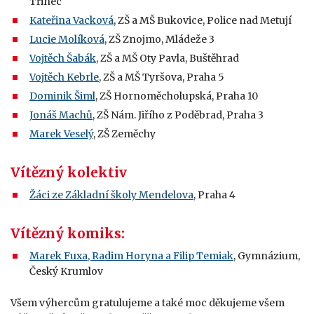
Třinec
Kateřina Vacková
, ZŠ a MŠ Bukovice, Police nad Metují
Lucie Molíková
, ZŠ Znojmo, Mládeže 3
Vojtěch Šabák
, ZŠ a MŠ Oty Pavla, Buštěhrad
Vojtěch Kebrle
, ZŠ a MŠ Tyršova, Praha 5
Dominik Šiml
, ZŠ Hornoměcholupská, Praha 10
Jonáš Machů
, ZŠ Nám. Jiřího z Poděbrad, Praha 3
Marek Veselý
, ZŠ Zeměchy
Vítězný kolektiv
Žáci ze Základní školy Mendelova
, Praha 4
Vítězný komiks:
Marek Fuxa, Radim Horyna a Filip Temiak
, Gymnázium,
Český Krumlov
Všem výhercům gratulujeme a také moc děkujeme všem