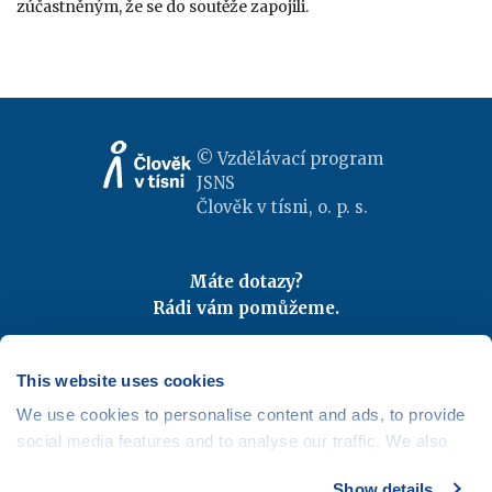
zúčastněným, že se do soutěže zapojili.
© Vzdělávací program
JSNS
Člověk v tísni, o. p. s.
Máte dotazy?
Rádi vám pomůžeme.
Kontaktujte nás
|
FAQ
Odebírejte newslettery
This website uses cookies
We use cookies to personalise content and ads, to provide
Mapa webu
|
Kariéra
social media features and to analyse our traffic. We also
Osobní údaje
|
Cookies
share information about your use of our site with our social
Show details