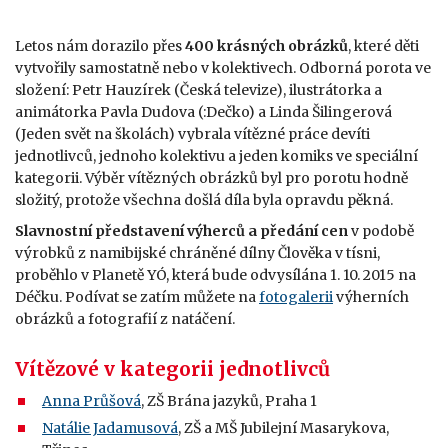
Letos nám dorazilo přes
400 krásných obrázků
, které děti
vytvořily samostatně nebo v kolektivech. Odborná porota ve
složení: Petr Hauzírek (Česká televize), ilustrátorka a
animátorka Pavla Dudova (:Dečko) a Linda Šilingerová
(Jeden svět na školách) vybrala vítězné práce devíti
jednotlivců, jednoho kolektivu a jeden komiks ve speciální
kategorii. Výběr vítězných obrázků byl pro porotu hodně
složitý, protože všechna došlá díla byla opravdu pěkná.
Slavnostní představení výherců a předání cen
v podobě
výrobků z namibijské chráněné dílny Člověka v tísni,
proběhlo v Planetě YÓ, která bude odvysílána 1. 10. 2015 na
Déčku. Podívat se zatím můžete na
fotogalerii
výherních
obrázků a fotografií z natáčení.
Vítězové v kategorii jednotlivců
Anna Průšová
, ZŠ Brána jazyků, Praha 1
Natálie Jadamusová
, ZŠ a MŠ Jubilejní Masarykova,