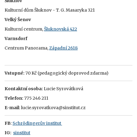
Šluknov
Kulturní dům Šluknov - T. G. Masaryka 321
Velký Šenov
Kulturní centrum,
Šluknovská 422
Varnsdorf
Centrum Panorama,
Západní 2618
Vstupné:
70 Kč (pedagogický doprovod zdarma)
Kontaktní osoba:
Lucie Syrovátková
Telefon:
775 246 211
E-mail:
lucie.syrovatkova@sinstitut.cz
FB
:
Schrödingerův institut
IG:
sinstitut