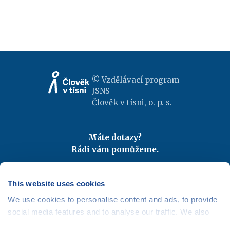
© Vzdělávací program
JSNS
Člověk v tísni, o. p. s.
Máte dotazy?
Rádi vám pomůžeme.
Kontaktujte nás
|
FAQ
Odebírejte newslettery
This website uses cookies
We use cookies to personalise content and ads, to provide
Mapa webu
|
Kariéra
social media features and to analyse our traffic. We also
Osobní údaje
|
Cookies
share information about your use of our site with our social