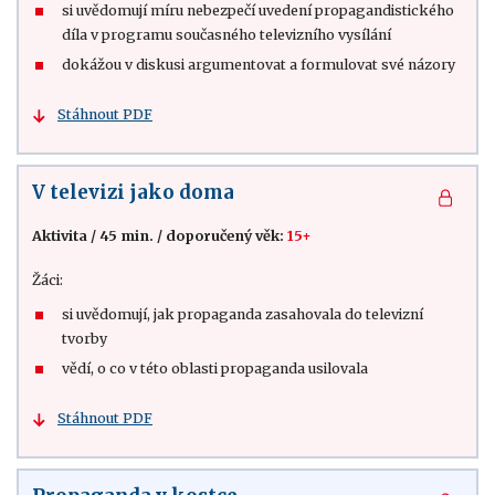
si uvědomují míru nebezpečí uvedení propagandistického
díla v programu současného televizního vysílání
dokážou v diskusi argumentovat a formulovat své názory
Stáhnout PDF
V televizi jako doma
Aktivita
/
45 min.
/
doporučený věk:
15+
Žáci:
si uvědomují, jak propaganda zasahovala do televizní
tvorby
vědí, o co v této oblasti propaganda usilovala
Stáhnout PDF