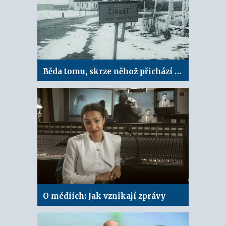
Běda tomu, skrze něhož přichází pohoršení
O médiích: Jak vznikají zprávy