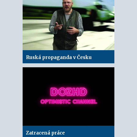
Ruská propaganda v Česku
Zatracená práce