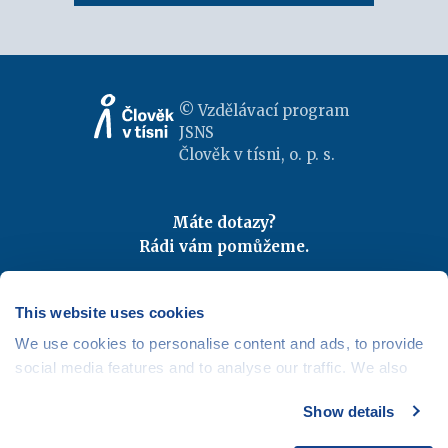
© Vzdělávací program
JSNS
Člověk v tísni, o. p. s.
Máte dotazy?
Rádi vám pomůžeme.
Kontaktujte nás
|
FAQ
Odebírejte newslettery
This website uses cookies
We use cookies to personalise content and ads, to provide
Mapa webu
|
Kariéra
social media features and to analyse our traffic. We also
Osobní údaje
|
Cookies
share information about your use of our site with our social
Show details
media, advertising and analytics partners who may
combine it with other information that you’ve provided to