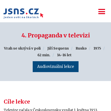
4. Propaganda v televizi
Vrah se skrývá v poli
Jiří Sequens
Rusko
1975
62 min.
14–16 let
Audiovizuální lekce
Cíle lekce
Televize začala v Československu vysílat 1. května 1953.