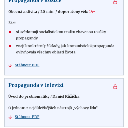
Propaganda v kostce
Obecná aktivita
/
20 min.
/
doporučený věk:
14+
Žáci:
si uvědomují socialistickou realitu zbavenou roušky
propagandy
znají konkrétní příklady, jak komunistická propaganda
ovlivňovala všechny oblasti života
Stáhnout PDF
Propaganda v televizi
Úvod do problematiky
/
Daniel Růžička
O jednom z nejdůležitějších nástrojů „výchovy lidu“
Stáhnout PDF