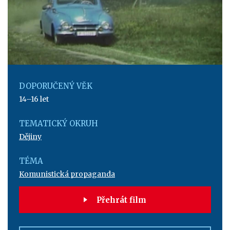
DOPORUČENÝ VĚK
14–16 let
TEMATICKÝ OKRUH
Dějiny
TÉMA
Komunistická propaganda
Přehrát film