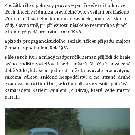
Zpočátku šlo o pokusný provoz – jen tři večerní hodiny ve
třech dnech v týdnu. Za pravidelné bylo vysílání prohlášeno
25. února 1954, neboť komunisté zaváděli „novinky“ skoro
vždy slavnostně, při příležitosti nějakého režimního výročí,
v tomto případě převratu v roce 1948.
Epizoda propagandistického seriálu Třicet případů majora
Zemana s podtitulem Rok 1953.
Píše se rok 1953 a mladý nadporučík Zeman přijíždí do kraje
svého rodiště vyšetřovat sérii požárů. V těžké poválečné
době 50. let, kdy se na jedné straně obnovovalo pracovitýma
rukama válkou zničené hospodářství a na straně druhé
gradoval ostrý třídní boj, se kriminalista ve vesnici potkává s
kamarádem Karlem Mutlem (P. Oliva), který vede místní
partaj...