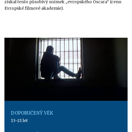
získal tento působivý snímek „evropského Oscara“ (cenu
Evropské filmové akademie).
DOPORUČENÝ VĚK
13–21 let