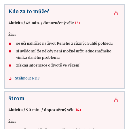
Kdo za to může?
Aktivita
/
45 min.
/
doporučený věk:
13+
Žáci:
se učí nahlížet na život Reného z různých úhlů pohledu
si uvědomí, že někdy není možné určit jednoznačného
viníka daného problému
získají informace o životě ve vězení
Stáhnout PDF
Strom
Aktivita
/
90 min.
/
doporučený věk:
14+
Žáci: