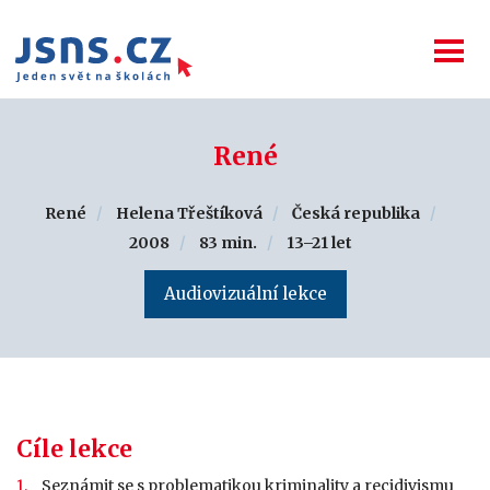
René
René
Helena Třeštíková
Česká republika
2008
83 min.
13–21 let
Audiovizuální lekce
Cíle lekce
Seznámit se s problematikou kriminality a recidivismu