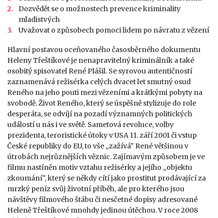
Dozvědět se o možnostech prevence kriminality
mladistvých
Uvažovat o způsobech pomoci lidem po návratu z vězení
Hlavní postavou oceňovaného časosběrného dokumentu
Heleny Třeštíkové je nenapravitelný kriminálník a také
osobitý spisovatel René Plášil. Se syrovou autentičností
zaznamenává režisérka celých dvacet let smutný osud
Reného na jeho pouti mezi vězeními a krátkými pobyty na
svobodě. Život Reného, který se úspěšně stylizuje do role
desperáta, se odvíjí na pozadí významných politických
událostí u nás i ve světě. Sametová revoluce, volby
prezidenta, teroristické útoky v USA 11. září 2001 či vstup
České republiky do EU, to vše „zažívá" René většinou v
útrobách nejrůznějších věznic. Zajímavým způsobem je ve
filmu nastíněn motiv vztahu režisérky a jejího „objektu
zkoumání", který se někdy cítí jako prostitut prodávající za
mrzký peníz svůj životní příběh, ale pro kterého jsou
návštěvy filmového štábu či nesčetné dopisy adresované
Heleně Třeštíkové mnohdy jedinou útěchou. V roce 2008