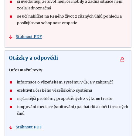
si uvědomují, že život není černobílý a žádná situace není
zcela jednoznačná
se učí nahlížet na Reného život z různých úhlů pohledu a
posilují svou schopnost empatie
Stáhnout PDF
Otázky a odpovědi
Informační texty
informace o vězeňském systému v ČR a v zahraničí
efektivita českého vězeňského systému
nejčastější problémy propuštěných z výkonu trestu
fungování mediace (smiřování) pachatelů a obětí trestných
činů
Stáhnout PDF