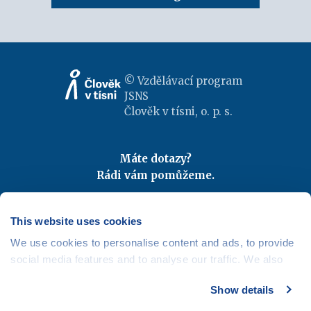
© Vzdělávací program
JSNS
Člověk v tísni, o. p. s.
Máte dotazy?
Rádi vám pomůžeme.
Kontaktujte nás
|
FAQ
Odebírejte newslettery
This website uses cookies
We use cookies to personalise content and ads, to provide
Mapa webu
|
Kariéra
social media features and to analyse our traffic. We also
Osobní údaje
|
Cookies
share information about your use of our site with our social
Show details
media, advertising and analytics partners who may
combine it with other information that you’ve provided to