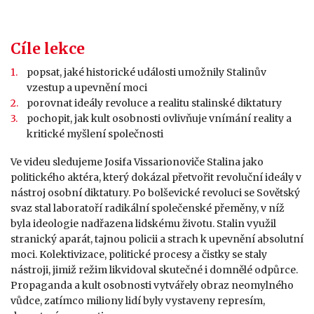
Cíle lekce
popsat, jaké historické události umožnily Stalinův
vzestup a upevnění moci
porovnat ideály revoluce a realitu stalinské diktatury
pochopit, jak kult osobnosti ovlivňuje vnímání reality a
kritické myšlení společnosti
Ve videu sledujeme Josifa Vissarionoviče Stalina jako
politického aktéra, který dokázal přetvořit revoluční ideály v
nástroj osobní diktatury. Po bolševické revoluci se Sovětský
svaz stal laboratoří radikální společenské přeměny, v níž
byla ideologie nadřazena lidskému životu. Stalin využil
stranický aparát, tajnou policii a strach k upevnění absolutní
moci. Kolektivizace, politické procesy a čistky se staly
nástroji, jimiž režim likvidoval skutečné i domnělé odpůrce.
Propaganda a kult osobnosti vytvářely obraz neomylného
vůdce, zatímco miliony lidí byly vystaveny represím,