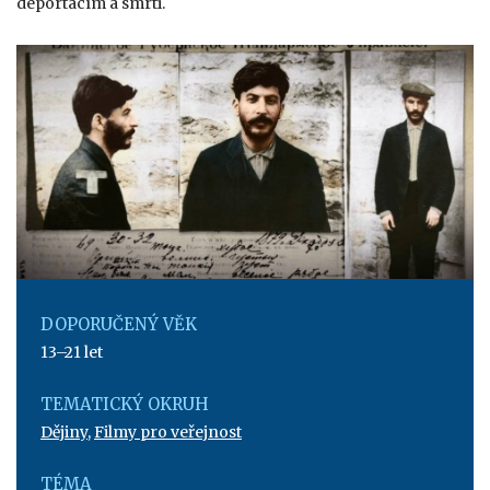
deportacím a smrti.
DOPORUČENÝ VĚK
13–21 let
TEMATICKÝ OKRUH
Dějiny
,
Filmy pro veřejnost
TÉMA