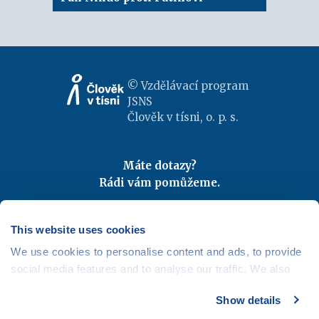
© Vzdělávací program
JSNS
Člověk v tísni, o. p. s.
Máte dotazy?
Rádi vám pomůžeme.
Kontaktujte nás
|
FAQ
Odebírejte newslettery
This website uses cookies
We use cookies to personalise content and ads, to provide
Mapa webu
|
Kariéra
social media features and to analyse our traffic. We also
Osobní údaje
|
Cookies
share information about your use of our site with our social
Show details
media, advertising and analytics partners who may