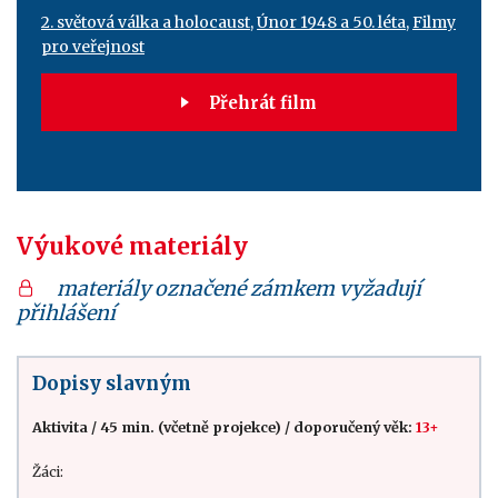
2. světová válka a holocaust
,
Únor 1948 a 50. léta
,
Filmy
pro veřejnost
Přehrát film
Výukové materiály
materiály označené zámkem vyžadují
přihlášení
Dopisy slavným
Aktivita
/
45 min. (včetně projekce)
/
doporučený věk:
13+
Žáci: