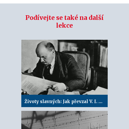
Podívejte se také na další
lekce
Životy slavných: Jak převzal V. I. Lenin moc nad největší zemí světa?