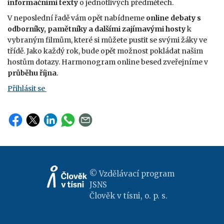
informačními texty
o jednotlivých předmětech.
V neposlední řadě vám opět nabídneme
online debaty s
odborníky, pamětníky a dalšími zajímavými hosty
k
vybraným filmům, které si můžete pustit se svými žáky ve
třídě. Jako každý rok, bude opět možnost pokládat našim
hostům dotazy. Harmonogram online besed zveřejníme v
průběhu října
.
Přihlásit se
© Vzdělávací program
JSNS
Člověk v tísni, o. p. s.