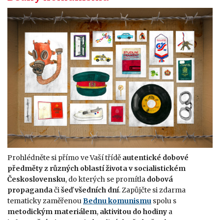
Prohlédněte si přímo ve Vaší třídě
autentické dobové
předměty z různých oblastí života v socialistickém
Československu
, do kterých se promítla
dobová
propaganda
či
šeď všedních dní
. Zapůjčte si zdarma
tematicky zaměřenou
Bednu komunismu
spolu s
metodickým materiálem
,
aktivitou do hodiny
a