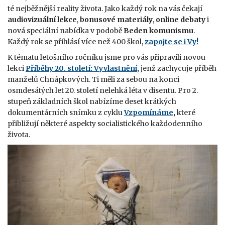
té nejběžnější reality života. Jako každý rok na vás čekají
audiovizuální lekce
,
bonusové materiály
,
online debaty
i
nová speciální nabídka v podobě
Beden komunismu
.
Každý rok se přihlásí více než 400 škol,
zapojte se i Vy!
K tématu letošního ročníku jsme pro vás připravili novou
lekci
Příběhy 20. století: Vyvlastnění
,
jenž zachycuje příběh
manželů Chnápkových. Ti měli za sebou na konci
osmdesátých let 20. století nelehká léta v disentu. Pro 2.
stupeň základních škol nabízíme deset krátkých
dokumentárních snímku z cyklu
Vzpomínáme
,
které
přibližují některé aspekty socialistického každodenního
života.