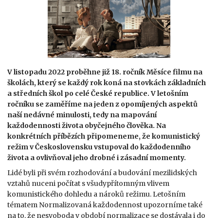
V listopadu 2022 proběhne již 18. ročník Měsíce filmu na
školách, který se každý rok koná na stovkách základních
a středních škol po celé České republice. V letošním
ročníku se zaměříme na jeden z opomíjených aspektů
naší nedávné minulosti, tedy na mapování
každodennosti života obyčejného člověka. Na
konkrétních příbězích připomeneme, že komunistický
režim v Československu vstupoval do každodenního
života a ovlivňoval jeho drobné i zásadní momenty.
Lidé byli při svém rozhodování a budování mezilidských
vztahů nuceni počítat s všudypřítomným vlivem
komunistického dohledu a nároků režimu. Letošním
tématem Normalizovaná každodennost upozorníme také
na to, že nesvoboda v období normalizace se dostávala i do