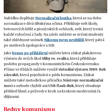
Nabídku doplňuje
Normalizační loutka
, která se na dobu
normalizace dívá dětskýma očima. Přibližuje svět školy,
betonových hřišť a pionýrských schůzek, svět, který trestá
každé vybočení z řady. Na závěr můžete se svými studenty
také zhlédnout snímek
Nikomu jsem neublížil
, který pátrá
po motivech spolupráce s StB.
Jako
bonus po přihlášení
můžete letos získat plakátovou
výstavu do svých škol
Sliby vs. realita
, která přibližuje
podobu propagandy v komunistickém Československu.
Přímo ve třídách můžete využít
virtuální výstavu 1989: Rok
zázraků
, která pojednává o pádu komunismu. Získat
můžete také metodickou příručku
Nástroje normalizační
moci
a nebude chybět ani
USB flash disk
, který obsahuje
přehled filmů a průvodce Krok za krokem moderními čs.
dějinami.
Bedny komunismu