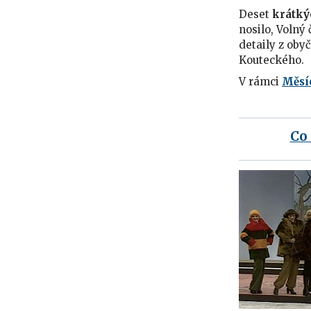
Deset
krátký
nosilo, Volný 
detaily z oby
Kouteckého.
V rámci
Měsíc
Co 