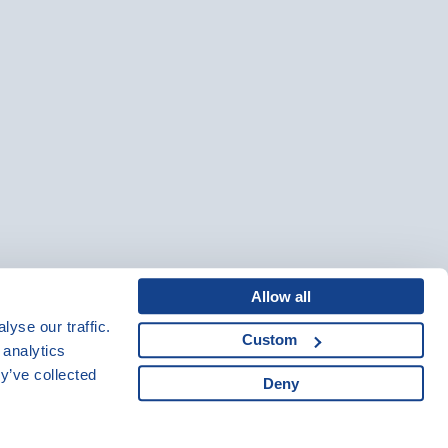
Allow all
yse our traffic.
Custom
Mapa webu
|
Kariéra
 analytics
Osobní údaje
|
y’ve collected
Deny
Cookies