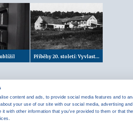
blížil
Příběhy 20. století: Vyvlastnění
s
ise content and ads, to provide social media features and to anal
Máte dotazy?
Kontaktujte nás
|
FAQ
about your use of our site with our social media, advertising and
Rádi vám pomůžeme.
Odebírejte
t with other information that you’ve provided to them or that the
newslettery
ices.