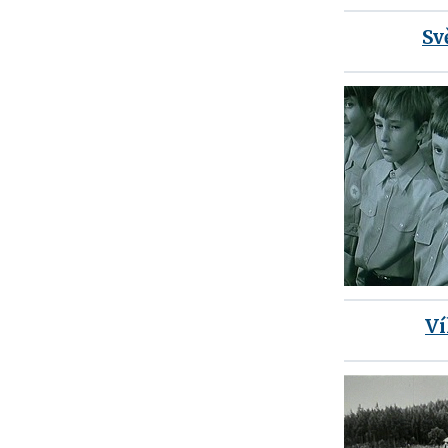
Svě
V