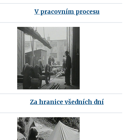
V pracovním procesu
Za hranice všedních dní