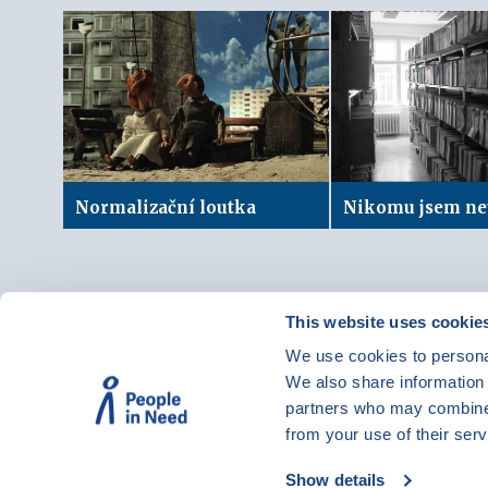
Normalizační loutka
Nikomu jsem neu
This website uses cookie
We use cookies to personal
© Vzdělávací program JSNS
We also share information 
Člověk v tísni, o. p. s.
partners who may combine i
from your use of their serv
Show details