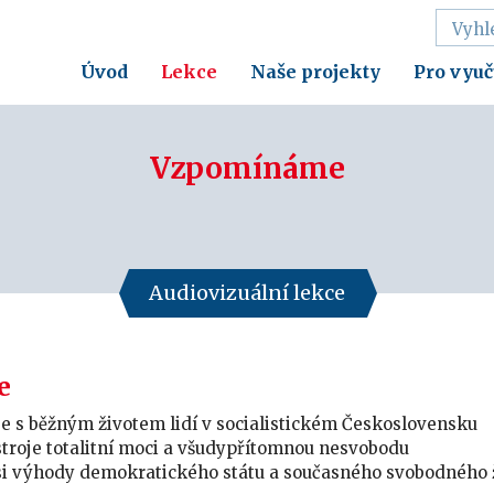
Úvod
Lekce
Naše projekty
Pro vyuč
Vzpomínáme
Audiovizuální lekce
e
e s běžným životem lidí v socialistickém Československu
troje totalitní moci a všudypřítomnou nesvobodu
si výhody demokratického státu a současného svobodného 