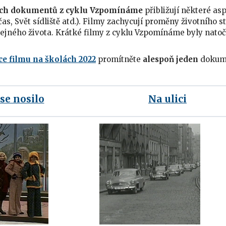
ch dokumentů z cyklu Vzpomínáme
přibližují některé as
čas, Svět sídliště atd.). Filmy zachycují proměny životního s
čejného života. Krátké filmy z cyklu Vzpomínáme byly nat
e filmu na školách 2022
promítněte
alespoň jeden
dokume
se nosilo
Na ulici