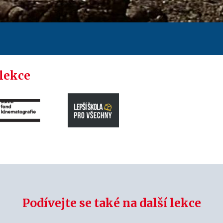
 lekce
Podívejte se také na další lekce