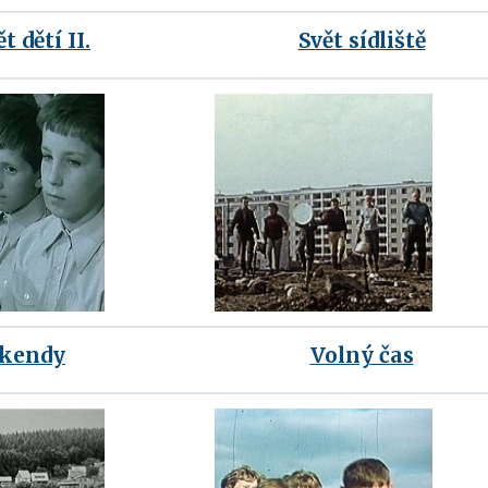
t dětí II.
Svět sídliště
íkendy
Volný čas