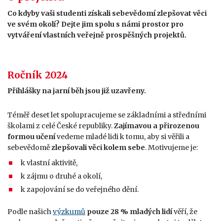
Co kdyby vaši studenti získali sebevědomí zlepšovat věci
ve svém okolí? Dejte jim spolu s námi prostor pro
vytváření vlastních veřejně prospěšných projektů.
Ročník 2024
Přihlášky na jarní běh jsou již uzavřeny.
Téměř deset let spolupracujeme se základními a středními
školami z celé České republiky.
Zajímavou a přirozenou
formou učení
vedeme mladé lidi k tomu, aby si věřili a
sebevědomě
zlepšovali věci kolem sebe
. Motivujeme je:
k vlastní aktivitě,
k zájmu o druhé a okolí,
k zapojování se do veřejného dění.
Podle našich
výzkumů
pouze 28 % mladých lidí
věří, že