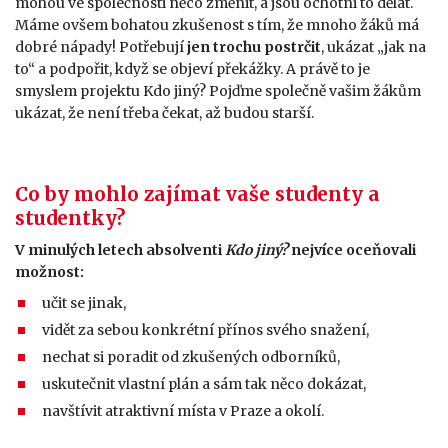
mohou ve společnosti něco změnit, a jsou ochotni to dělat.
Máme ovšem bohatou zkušenost s tím, že mnoho žáků má
dobré nápady! Potřebují
jen trochu postrčit
, ukázat „jak na
to“ a podpořit, když se objeví překážky. A právě to je
smyslem projektu Kdo jiný? Pojďme společně vašim žákům
ukázat, že není třeba čekat, až budou starší.
Co by mohlo zajímat vaše studenty a
studentky?
V minulých letech absolventi
Kdo jiný?
nejvíce oceňovali
možnost:
učit se jinak,
vidět za sebou konkrétní přínos svého snažení,
nechat si poradit od zkušených odborníků,
uskutečnit vlastní plán a sám tak něco dokázat,
navštívit atraktivní místa v Praze a okolí.