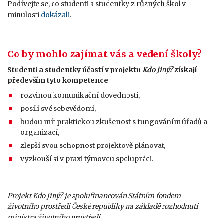
Podívejte se, co studenti a studentky z různých škol v
minulosti
dokázali
.
Co by mohlo zajímat vás a vedení školy?
Studenti a studentky účastí v projektu
Kdo jiný?
získají
především tyto kompetence:
rozvinou komunikační dovednosti,
posílí své sebevědomí,
budou mít praktickou zkušenost s fungováním úřadů a
organizací,
zlepší svou schopnost projektově plánovat,
vyzkouší si v praxi týmovou spolupráci.
Projekt Kdo jiný? je spolufinancován Státním fondem
životního prostředí České republiky na základě rozhodnutí
ministra životního prostředí.