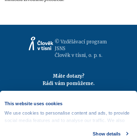
© Vzdělávací program
JSNS
Člověk v tísni, o. p. s.
Máte dotazy?
Rádi vám pomůžeme.
Kontaktujte nás
|
FAQ
Odebírejte newslettery
This website uses cookies
We use cookies to personalise content and ads, to provide
Mapa webu
|
Kariéra
social media features and to analyse our traffic. We also
Osobní údaje
|
Cookies
share information about your use of our site with our social
Show details
media, advertising and analytics partners who may