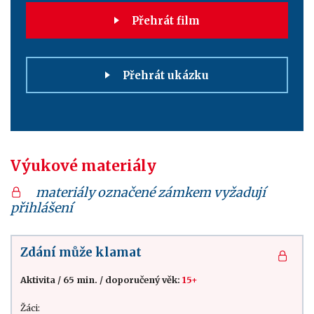
Přehrát film
Přehrát ukázku
Výukové materiály
materiály označené zámkem vyžadují
přihlášení
Zdání může klamat
Aktivita
/
65 min.
/
doporučený věk:
15+
Žáci: