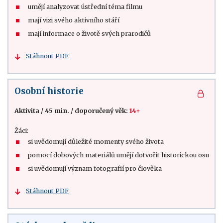
umějí analyzovat ústřední téma filmu
mají vizi svého aktivního stáří
mají informace o životě svých prarodičů
Stáhnout PDF
Osobní historie
Aktivita
/
45 min.
/
doporučený věk:
14+
Žáci:
si uvědomují důležité momenty svého života
pomocí dobových materiálů umějí dotvořit historickou osu
si uvědomují význam fotografií pro člověka
Stáhnout PDF