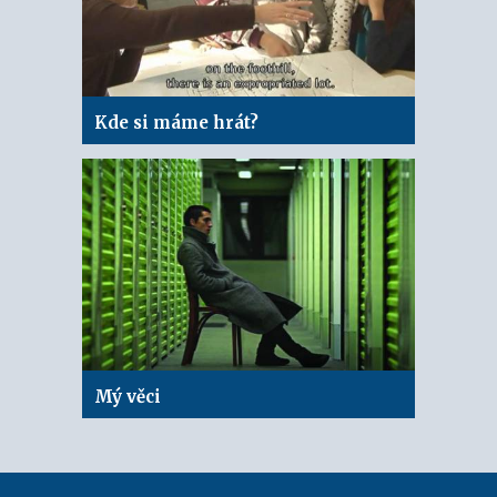
Kde si máme hrát?
Mý věci