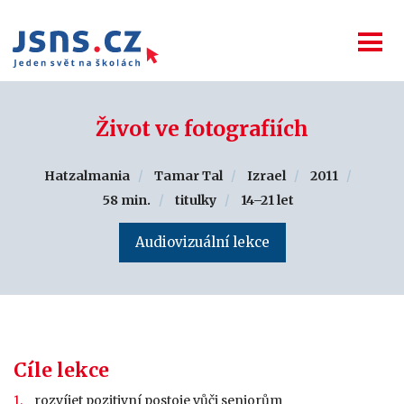
Život ve fotografiích
Hatzalmania
Tamar Tal
Izrael
2011
58 min.
titulky
14–21 let
Audiovizuální lekce
Cíle lekce
rozvíjet pozitivní postoje vůči seniorům