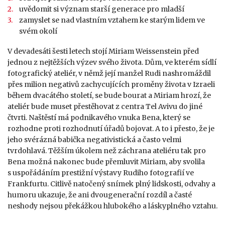
uvědomit si význam starší generace pro mladší
zamyslet se nad vlastním vztahem ke starým lidem ve
svém okolí
V devadesáti šesti letech stojí Miriam Weissenstein před
jednou z nejtěžších výzev svého života. Dům, ve kterém sídlí
fotografický ateliér, v němž její manžel Rudi nashromáždil
přes milion negativů zachycujících proměny života v Izraeli
během dvacátého století, se bude bourat a Miriam hrozí, že
ateliér bude muset přestěhovat z centra Tel Avivu do jiné
čtvrti. Naštěstí má podnikavého vnuka Bena, který se
rozhodne proti rozhodnutí úřadů bojovat. A to i přesto, že je
jeho svérázná babička negativistická a často velmi
tvrdohlavá. Těžším úkolem než záchrana ateliéru tak pro
Bena možná nakonec bude přemluvit Miriam, aby svolila
s uspořádáním prestižní výstavy Rudiho fotografií ve
Frankfurtu. Citlivě natočený snímek plný lidskosti, odvahy a
humoru ukazuje, že ani dvougenerační rozdíl a časté
neshody nejsou překážkou hlubokého a láskyplného vztahu.