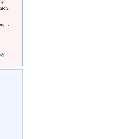
iny
ních
oje v
očí