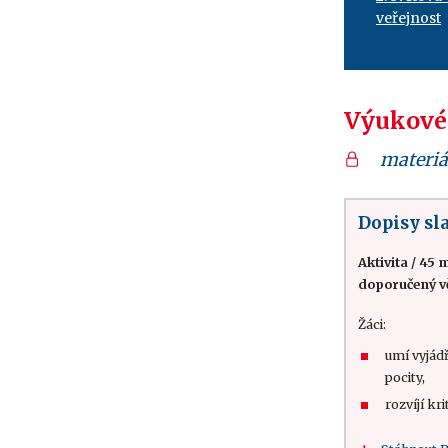
veřejnost
Výukové
materiá
Dopisy s
Aktivita
/
45 m
doporučený v
Žáci:
umí vyjádř
pocity,
rozvíjí kr