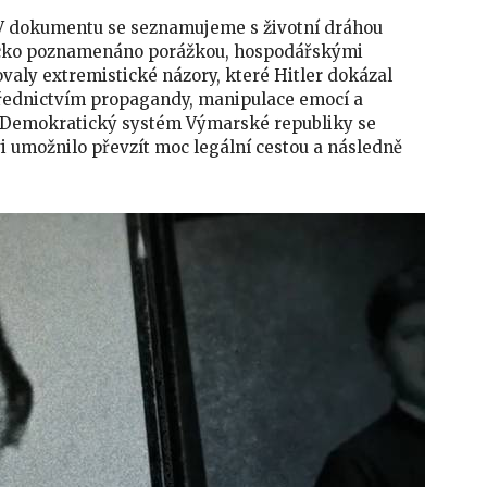
 V dokumentu se seznamujeme s životní dráhou
ěmecko poznamenáno porážkou, hospodářskými
valy extremistické názory, které Hitler dokázal
střednictvím propagandy, manipulace emocí a
. Demokratický systém Výmarské republiky se
i umožnilo převzít moc legální cestou a následně