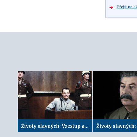
Přejít na a
Životy slavných: Vzestup a pád druhého muže Třetí říše | Hermann Göring