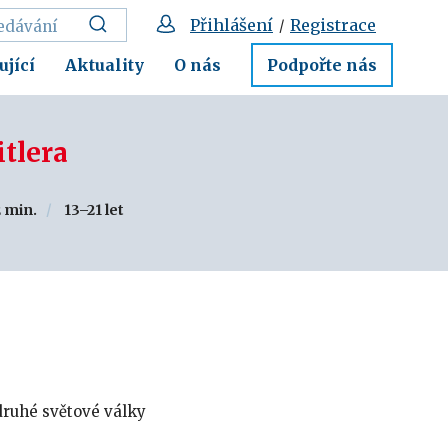
Přihlášení
Registrace
/
ující
Aktuality
O nás
Podpořte nás
itlera
2 min.
13–21 let
 druhé světové války