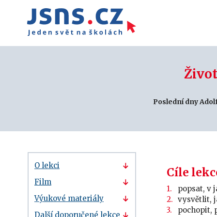
Život
Poslední dny Adolf
O lekci
Cíle lekc
Film
popsat, v 
Výukové materiály
vysvětlit,
pochopit, 
Další doporučené lekce