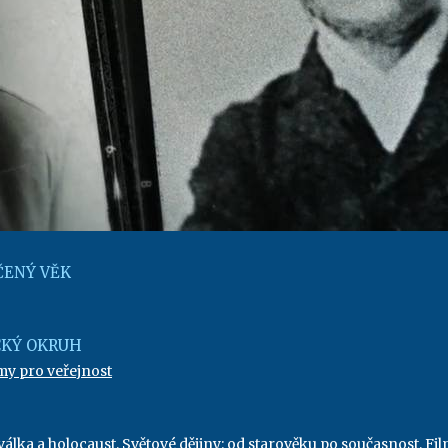
ENÝ VĚK
KÝ OKRUH
my pro veřejnost
 válka a holocaust
,
Světové dějiny: od starověku po současnost
,
Fil