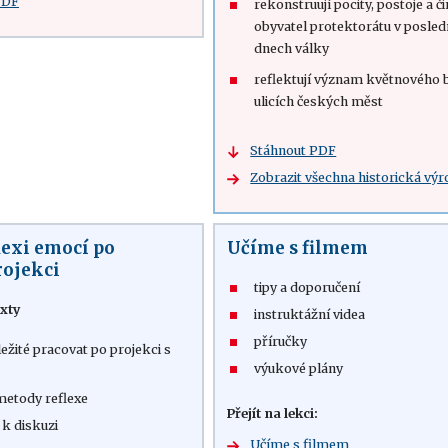
PDF
rekonstruují pocity, postoje a č
obyvatel protektorátu v posled
dnech války
reflektují význam květnového b
ulicích českých měst
Stáhnout PDF
Zobrazit všechna historická výr
lexi emocí po
Učíme s filmem
rojekci
tipy a doporučení
xty
instruktážní videa
příručky
ležité pracovat po projekci s
výukové plány
metody reflexe
Přejít na lekci:
 k diskuzi
Učíme s filmem