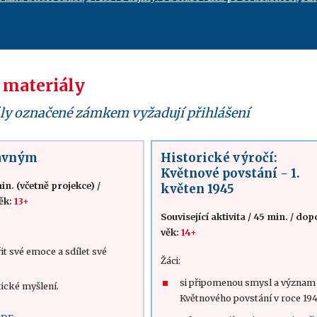
 materiály
ly označené zámkem vyžadují přihlášení
lavným
Historické výročí:
Květnové povstání - 1.
in. (včetně projekce)
/
květen 1945
ěk:
13+
Související aktivita
/
45 min.
/
dop
věk:
14+
it své emoce a sdílet své
Žáci:
si připomenou smysl a význam
itické myšlení.
Květnového povstání v roce 19