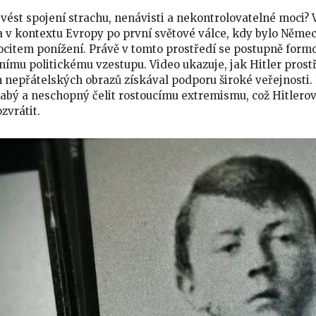
ést spojení strachu, nenávisti a nekontrolovatelné moci?
ra v kontextu Evropy po první světové válce, kdy bylo N
citem ponížení. Právě v tomto prostředí se postupně formo
tnímu politickému vzestupu. Video ukazuje, jak Hitler pro
 nepřátelských obrazů získával podporu široké veřejnosti
labý a neschopný čelit rostoucímu extremismu, což Hitlerov
zvrátit.