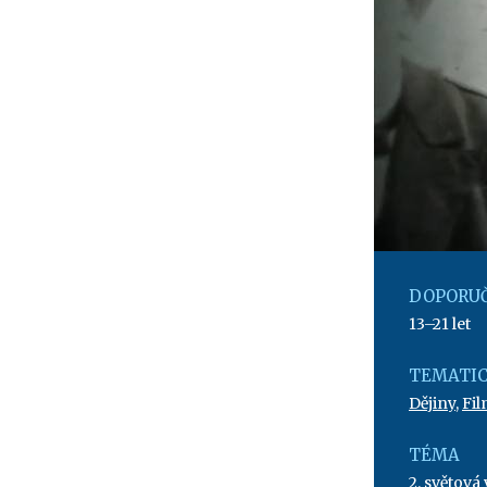
DOPORUČ
13–21 let
TEMATIC
Dějiny
,
Fil
TÉMA
2. světová