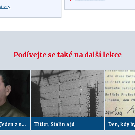
ktivity
Podívejte se také na další lekce
Životy slavných: Jeden z největších zločinců 20. století | Josif Vissarionovič Stalin
Hitler, Stalin a já