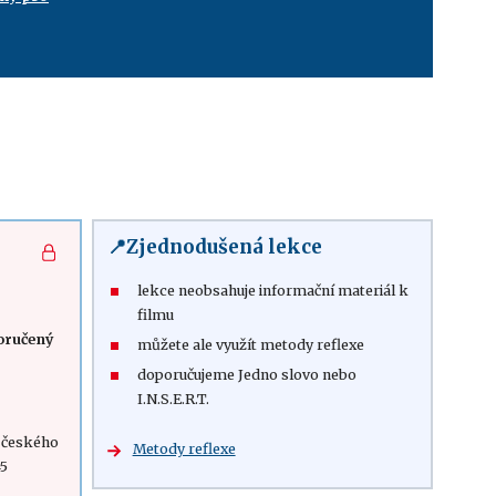
📍Zjednodušená lekce
lekce neobsahuje informační materiál k
filmu
oručený
můžete ale využít metody reflexe
doporučujeme Jedno slovo nebo
I.N.S.E.R.T.
 českého
Metody reflexe
45