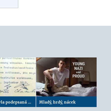
Den, kdy byla podepsaná Mnichovská dohoda (30. září 1938)
Mladý, hrdý, nácek