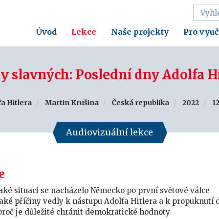
Úvod
Lekce
Naše projekty
Pro vyuč
y slavných: Poslední dny Adolfa H
a Hitlera
Martin Krušina
Česká republika
2022
1
Audiovizuální lekce
e
jaké situaci se nacházelo Německo po první světové válce
 jaké příčiny vedly k nástupu Adolfa Hitlera a k propuknutí
proč je důležité chránit demokratické hodnoty