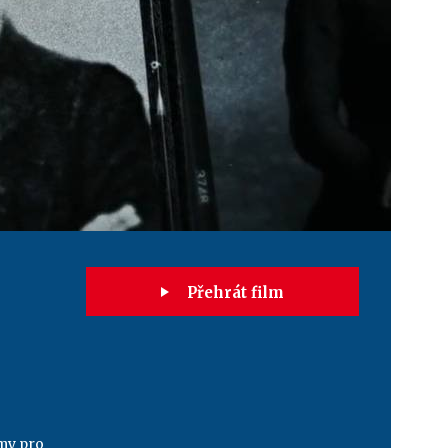
Přehrát film
my pro