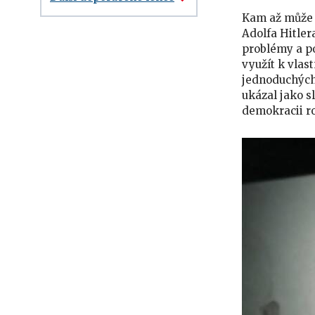
Kam až může v
Adolfa Hitle
problémy a po
využít k vlas
jednoduchých
ukázal jako s
demokracii ro