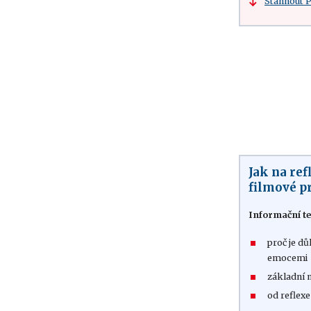
Stáhnout 
Jak na ref
filmové p
Informační te
proč je dů
emocemi
základní 
od reflexe