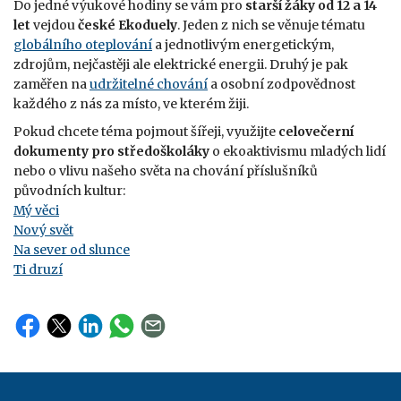
Do jedné výukové hodiny se vám pro
starší žáky od 12 a 14
let
vejdou
české Ekoduely
. Jeden z nich se věnuje tématu
globálního oteplování
a jednotlivým energetickým,
zdrojům, nejčastěji ale elektrické energii. Druhý je pak
zaměřen na
udržitelné chování
a osobní zodpovědnost
každého z nás za místo, ve kterém žiji.
Pokud chcete téma pojmout šířeji, využijte
celovečerní
dokumenty pro středoškoláky
o ekoaktivismu mladých lidí
nebo o vlivu našeho světa na chování příslušníků
původních kultur:
Mý věci
Nový svět
Na sever od slunce
Ti druzí