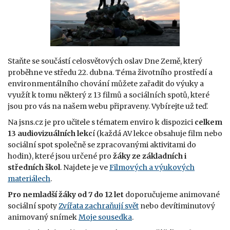
Staňte se součástí celosvětových oslav Dne Země, který
proběhne ve středu 22. dubna. Téma životního prostředí a
environmentálního chování můžete zařadit do výuky a
využít k tomu některý z 13 filmů a sociálních spotů, které
jsou pro vás na našem webu připraveny. Vybírejte už teď.
Na jsns.cz je pro učitele s tématem enviro k dispozici
celkem
13 audiovizuálních lekc
í (každá AV lekce obsahuje film nebo
sociální spot společně se zpracovanými aktivitami do
hodin), které jsou určené pro
žáky ze základních i
středních škol
. Najdete je ve
Filmových a výukových
materiálech
.
Pro nemladší žáky od 7 do 12 let
doporučujeme animované
sociální spoty
Zvířata zachraňují svět
nebo devítiminutový
animovaný snímek
Moje sousedka
.