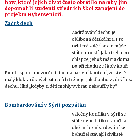
how, které jejich život často obrátilo naruby, jim
dopomohli studenti středních škol zapojení do
projektu Kybersenioři.
Zadrž dech
Zadržování dechu je
oblíbená dětská hra. Pro
některé z dětí se ale může
stát nutností. Jako třeba pro
chlapce, jehož máma doma
po příchodu ze školy kouří.
Pointa spotu upozorňujícího na pasivní kouření, ve které
malý kluk v různých situacích trénuje, jak dlouho vydrží bez
dechu, říká „kdyby si děti mohly vybrat, nekouřily by“.
Bombardování v Sýrii pozpátku
Válečný konflikt v Sýrii se
stále nepodařilo ukončit a
oběťmi bombardování se
bohužel stávají i civilisté