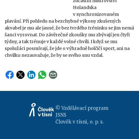
zúčastní mistrovství
Holandska
v synchronizovaném
plavání. Při pohledu na bezchybné výkony zkušených
akvabel je mu ale jasné, že bez tvrdého tréninku se jim nemá
šanci vyrovnat. Do závěrečné zkoušky mu zbývají jen čtyři
týdny, a tak trénuje v každé volné chvíli. I když se mu
spolužáci posmívají, že jde o výhradně holčičí sport, ani na
chvilku nezauvažuje, že by se svého snu vzdal.
© Vzdělávací program
JSNS
Člověk v tísni, o. p. s.