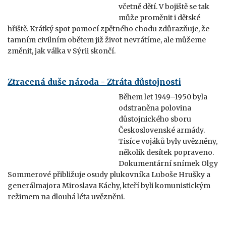
včetně dětí. V bojiště se tak
může proměnit i dětské
hřiště. Krátký spot pomocí zpětného chodu zdůrazňuje, že
tamním civilním obětem již život nevrátíme, ale můžeme
změnit, jak válka v Sýrii skončí.
Ztracená duše národa - Ztráta důstojnosti
Během let 1949–1950 byla
odstraněna polovina
důstojnického sboru
Československé armády.
Tisíce vojáků byly uvězněny,
několik desítek popraveno.
Dokumentární snímek Olgy
Sommerové přibližuje osudy plukovníka Luboše Hrušky a
generálmajora Miroslava Káchy, kteří byli komunistickým
režimem na dlouhá léta uvězněni.