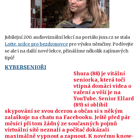
Jubilejní 200. audiovizuální lekcí na portálu jsns.cz se stala
Lotte, srdce pro bezdomovce
pro výuku němčiny. Podívejte
se ale i na další nové lekce, přinášíme několik zajímavých
tipů!
KYBERSENIOŘI
Shura (88) je vitální
seniorka, která točí
vtipná domácí videa o
vaření a věší je na
YouTube. Senior Ellard
(89) si oblíbil
skypování se svou dcerou a občas si s někým
zalaškuje na chatu na Facebooku. Ještě před pár
měsíci při tom žádný ze současných pojmů
virtuální sítě neznali a počítač dokázali
maximálně vypnout a zapnout. K novému know-