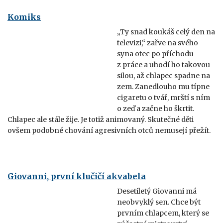
Komiks
„Ty snad koukáš celý den na
televizi,“ zařve na svého
syna otec po příchodu
z práce a uhodí ho takovou
silou, až chlapec spadne na
zem. Zanedlouho mu típne
cigaretu o tvář, mrští s ním
o zeď a začne ho škrtit.
Chlapec ale stále žije. Je totiž animovaný. Skutečné děti
ovšem podobné chování agresivních otců nemusejí přežít.
Giovanni, první klučičí akvabela
Desetiletý Giovanni má
neobvyklý sen. Chce být
prvním chlapcem, který se