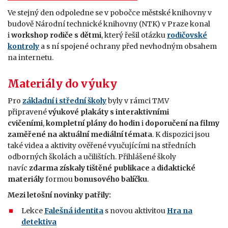
Ve stejný den odpoledne se v pobočce městské knihovny v
budově Národní technické knihovny (NTK) v Praze konal
i
workshop rodiče s dětmi
, který řešil otázku
rodičovské
kontroly
a s ní spojené ochrany před nevhodným obsahem
na internetu.
Materiály do výuky
Pro
základní i střední školy
byly v rámci TMV
připravené
výukové plakáty s interaktivními
cvičeními
,
kompletní plány do hodin
i
doporučení na filmy
zaměřené na aktuální mediální témata
. K dispozici jsou
také videa a aktivity ověřené vyučujícími na středních
odborných školách a učilištích. Přihlášené školy
navíc
zdarma získaly tištěné publikace
a
didaktické
materiály
formou
bonusového balíčku
.
Mezi letošní novinky patřily:
Lekce
Falešná identita
s novou aktivitou
Hra na
detektiva