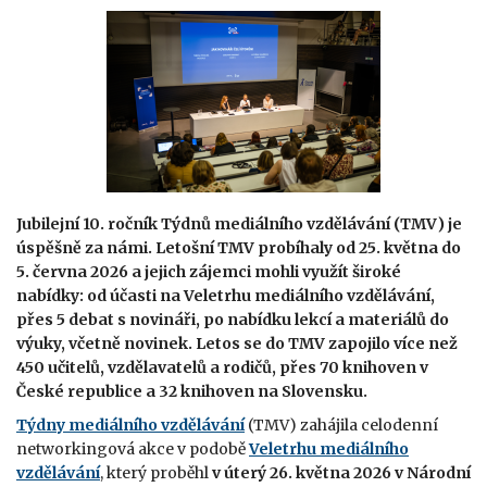
Jubilejní 10. ročník Týdnů mediálního vzdělávání (TMV) je
úspěšně za námi. Letošní TMV probíhaly od 25. května do
5. června 2026 a jejich zájemci mohli využít široké
nabídky: od účasti na Veletrhu mediálního vzdělávání,
přes 5 debat s novináři, po nabídku lekcí a materiálů do
výuky, včetně novinek. Letos se do TMV zapojilo
více než
450 učitelů, vzdělavatelů a rodičů, přes 70 knihoven v
České republice a 32 knihoven na Slovensku.
Týdny mediálního vzdělávání
(TMV) zahájila celodenní
networkingová akce v podobě
Veletrhu mediálního
vzdělávání
, který proběhl
v úterý 26. května 2026 v Národní