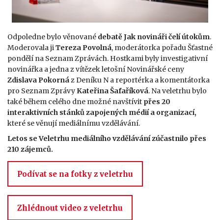
Odpoledne bylo věnované
debatě Jak novináři čelí útokům
.
Moderovala ji
Tereza Povolná
, moderátorka pořadu Šťastné
pondělí na Seznam Zprávách. Hostkami byly investigativní
novinářka a jedna z vítězek letošní Novinářské ceny
Zdislava Pokorná
z Deníku N a reportérka a komentátorka
pro Seznam Zprávy
Kateřina Šafaříková
. Na veletrhu bylo
také během celého dne možné navštívit
přes 20
interaktivních stánků zapojených médií a organizací,
které se věnují mediálnímu vzdělávání.
Letos se Veletrhu mediálního vzdělávání zúčastnilo přes
210 zájemců.
Podívat se na fotky z veletrhu
Zhlédnout video z veletrhu