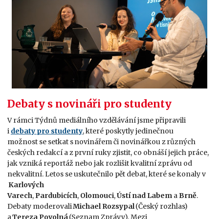
Debaty s novináři pro studenty
V rámci Týdnů mediálního vzdělávání jsme připravili
i
debaty pro studenty
, které poskytly jedinečnou
možnost se setkat s novinářem či novinářkou z různých
českých redakcí a z první ruky zjistit, co obnáší jejich práce,
jak vzniká reportáž nebo jak rozlišit kvalitní zprávu od
nekvalitní. Letos se uskutečnilo pět debat, které se konaly v
Karlových
Varech
,
Pardubicích
,
Olomouci
,
Ústí nad Labem
a
Brně
.
Debaty moderovali
Michael Rozsypal
(Český rozhlas)
a
Tereza Povolná
(Seznam Zprávy). Mezi