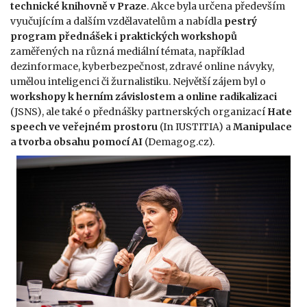
technické knihovně v Praze
. Akce byla určena především
vyučujícím a dalším vzdělavatelům a nabídla
pestrý
program přednášek i praktických workshopů
zaměřených na různá mediální témata, například
dezinformace, kyberbezpečnost, zdravé online návyky,
umělou inteligenci či žurnalistiku. Největší zájem byl o
workshopy k herním závislostem a online radikalizaci
(JSNS), ale také o přednášky partnerských organizací
Hate
speech ve veřejném prostoru
(In IUSTITIA) a
Manipulace
a tvorba obsahu pomocí AI
(Demagog.cz).