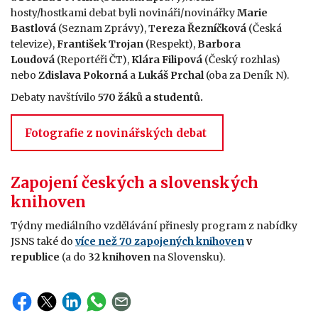
hosty/hostkami debat byli novináři/novinářky
Marie
Bastlová
(Seznam Zprávy), T
ereza Řezníčková
(Česká
televize),
František Trojan
(Respekt),
Barbora
Loudová
(Reportéři ČT),
Klára Filipová
(Český rozhlas)
nebo
Zdislava Pokorná
a
Lukáš Prchal
(oba za Deník N).
Debaty navštívilo
570 žáků a studentů.
Fotografie z novinářských debat
Zapojení českých a slovenských
knihoven
Týdny mediálního vzdělávání přinesly program z nabídky
JSNS také do
více než 70 zapojených knihoven
v
republice
(a do
32 knihoven
na Slovensku).