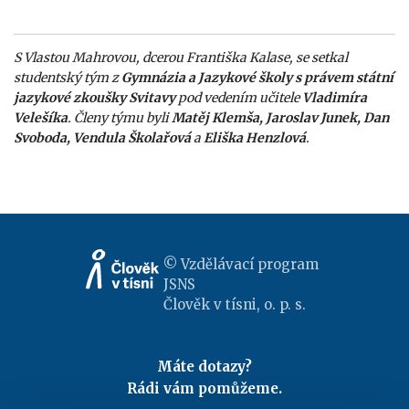
S Vlastou Mahrovou, dcerou Františka Kalase, se setkal
studentský tým z
Gymnázia a Jazykové školy s právem státní
jazykové zkoušky Svitavy
pod vedením učitele
Vladimíra
Velešíka
. Členy týmu byli
Matěj Klemša, Jaroslav Junek, Dan
Svoboda, Vendula Školařová
a
Eliška Henzlová
.
© Vzdělávací program
JSNS
Člověk v tísni, o. p. s.
Máte dotazy?
Rádi vám pomůžeme.