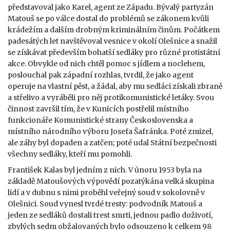
představoval jako Karel, agent ze Západu. Bývalý partyzán
Matouš se po válce dostal do problémů se zákonem kvůli
krádežím a dalším drobným kriminálním činům. Počátkem
padesátých let navštěvoval vesnice v okolí Olešnice a snažil
se získávat především bohatší sedláky pro různé protistátní
akce. Obvykle od nich chtěl pomoc s jídlem a noclehem,
poslouchal pak západní rozhlas, tvrdil, že jako agent
operuje na vlastní pěst, a žádal, aby mu sedláci získali zbraně
a střelivo a vyráběli pro něj protikomunistické letáky. Svou
činnost završil tím, že v Kunicích postřelil místního
funkcionáře Komunistické strany Československa a
místního národního výboru Josefa Šafránka. Poté zmizel,
ale záhy byl dopaden a zatčen; poté udal Státní bezpečnosti
všechny sedláky, kteří mu pomohli.
František Kalas byl jedním z nich. V únoru 1953 byla na
základě Matoušových výpovědí pozatýkána velká skupina
lidí a v dubnu s nimi proběhl veřejný soud v sokolovně v
Olešnici. Soud vynesl tvrdé tresty: podvodník Matouš a
jeden ze sedláků dostali trest smrti, jednou padlo doživotí,
zbylých sedm obžalovaných bylo odsouzeno k celkem 98