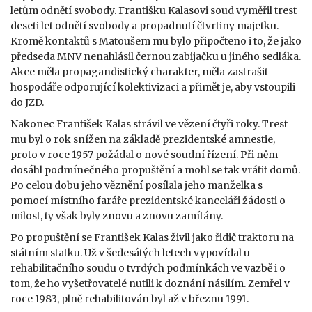
letům odnětí svobody. Františku Kalasovi soud vyměřil trest
deseti let odnětí svobody a propadnutí čtvrtiny majetku.
Kromě kontaktů s Matoušem mu bylo připočteno i to, že jako
předseda MNV nenahlásil černou zabijačku u jiného sedláka.
Akce měla propagandistický charakter, měla zastrašit
hospodáře odporující kolektivizaci a přimět je, aby vstoupili
do JZD.
Nakonec František Kalas strávil ve vězení čtyři roky. Trest
mu byl o rok snížen na základě prezidentské amnestie,
proto v roce 1957 požádal o nové soudní řízení. Při něm
dosáhl podmínečného propuštění a mohl se tak vrátit domů.
Po celou dobu jeho věznění posílala jeho manželka s
pomocí místního faráře prezidentské kanceláři žádosti o
milost, ty však byly znovu a znovu zamítány.
Po propuštění se František Kalas živil jako řidič traktoru na
státním statku. Už v šedesátých letech vypovídal u
rehabilitačního soudu o tvrdých podmínkách ve vazbě i o
tom, že ho vyšetřovatelé nutili k doznání násilím. Zemřel v
roce 1983, plně rehabilitován byl až v březnu 1991.