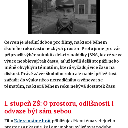
Červen je ideální dobou pro filmy, na které během
školního roku často nezbývá prostor. Proto jsme pro vás
připravili výběr snímků a lekcí z nabídky JSNS, které se ve
výuce neobjevují tak často, ať už kvůli delší stopáži nebo
méně obvyklým tématům, která vyžadují více času na
diskusi. Právě závěr školního roku ale nabízí příležitost
zařadit do výuky něco netradičního a věnovat se
tématům, na která během roku nebývá dostatek času.
1. stupeň ZŠ: O prostoru, odlišnosti i
odvaze být sám sebou
Film
Kde si máme hrát
přibližuje dětem téma veřejného
prostoru a ukazuje, že i ony mohou ovlivňovat podobu