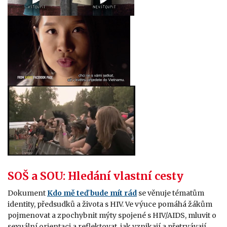
SOŠ a SOU: Hledání vlastní cesty
Dokument
Kdo mě teď bude mít rád
se věnuje tématům
identity, předsudků a života s HIV. Ve výuce pomáhá žákům
pojmenovat a zpochybnit mýty spojené s HIV/AIDS, mluvit o
sexuální orientaci a reflektovat, jak vznikají a přetrvávají