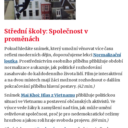
Střední školy: Společnost v
proměnách
Pokud hledáte snímek, který umožní věnovat více času
reflexi moderních dějin, doporučujeme lekci
Normalizační
loutka
. Prostřednictvím osobního příběhu přibližuje období
normalizace a ukazuje, jak politické rozhodování
zasahovalo do každodenního života lidí. Film je interaktivní
a na dvou místech mají žáci možnost rozhodnout o dalším
pokračování příběhu hlavní postavy.
(42 min.)
Snímek
Mai Khoi: Hlas z Vietnamu
přibližuje politickou
situaci ve Vietnamu a postavení občanských aktivistů. Ve
výuce vede žáky k zamyšlení nad tím, jak může umění
ovlivňovat společnost, proč je pro nedemokratické režimy
hrozbou a jakou roli hraje svoboda projevu.
(69 min.)