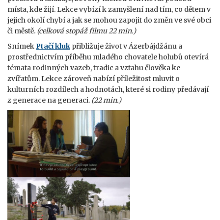
místa, kde žijí. Lekce vybízí k zamyšlení nad tím, co dětem v
jejich okolí chybí a jak se mohou zapojit do změn ve své obci
či městě.
(celková stopáž filmu 22 min.)
Snímek
Ptačí kluk
přibližuje život v Ázerbájdžánu a
prostřednictvím příběhu mladého chovatele holubů otevírá
témata rodinných vazeb, tradic a vztahu člověka ke
zvířatům. Lekce zároveň nabízí příležitost mluvit o
kulturních rozdílech a hodnotách, které si rodiny předávají
z generace na generaci.
(22 min.)