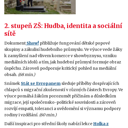
2. stupeň ZŠ: Hudba, identita a sociální
sítě
Dokument
Show!
přibližuje fungování dětské popové
skupiny a zákulisí hudebního průmyslu. Ve výuce vede žáky
k zamyšlení nad vlivem komerce v showbyznysu, vzniku
mediálních idolů a tím, jak hudební průmysl formuje obraz
úspěchu. Zároveň podporuje kritický pohled na mediální
obsah.
(68 min.)
Snímek
Stát se Evropanem
sleduje příběhy dospívajících
chlapců s migrační zkušeností v různých částech Evropy. Ve
výuce pomáhá žákům porozumět příčinám a důsledkům
migrace, její společensko-politické souvislosti a zároveň
rozvíjí empatii, toleranci a uvědomění si významu podpory
rodiny i vzdělání.
(60 min.)
Další inspiraci pro střední školy nabízí lekce
Holka z