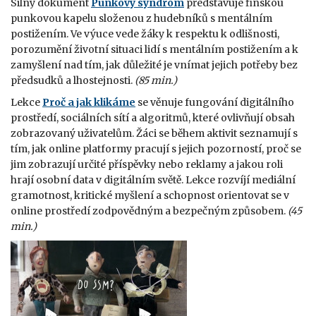
Silný dokument
Punkový syndrom
představuje finskou
punkovou kapelu složenou z hudebníků s mentálním
postižením. Ve výuce vede žáky k respektu k odlišnosti,
porozumění životní situaci lidí s mentálním postižením a k
zamyšlení nad tím, jak důležité je vnímat jejich potřeby bez
předsudků a lhostejnosti.
(85 min.)
Lekce
Proč a jak klikáme
se věnuje fungování digitálního
prostředí, sociálních sítí a algoritmů, které ovlivňují obsah
zobrazovaný uživatelům. Žáci se během aktivit seznamují s
tím, jak online platformy pracují s jejich pozorností, proč se
jim zobrazují určité příspěvky nebo reklamy a jakou roli
hrají osobní data v digitálním světě. Lekce rozvíjí mediální
gramotnost, kritické myšlení a schopnost orientovat se v
online prostředí zodpovědným a bezpečným způsobem.
(45
min.)