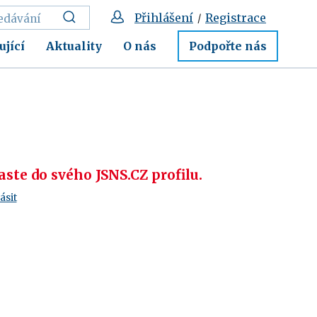
Přihlášení
Registrace
/
ující
Aktuality
O nás
Podpořte nás
ste do svého JSNS.CZ profilu.
ásit