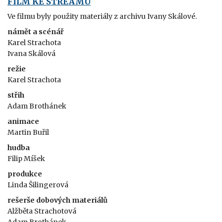
FILM KE STREAMU
Ve filmu byly použity materiály z archivu Ivany Skálové.
námět a scénář
Karel Strachota
Ivana Skálová
režie
Karel Strachota
střih
Adam Brothánek
animace
Martin Buřil
hudba
Filip Míšek
produkce
Linda Šilingerová
rešerše dobových materiálů
Alžběta Strachotová