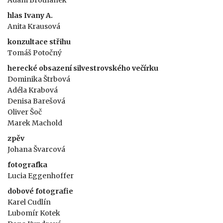
Adam Brothánek
hlas Ivany A.
Anita Krausová
konzultace střihu
Tomáš Potočný
herecké obsazení silvestrovského večírku
Dominika Štrbová
Adéla Krabová
Denisa Barešová
Oliver Šoč
Marek Machold
zpěv
Johana Švarcová
fotografka
Lucia Eggenhoffer
dobové fotografie
Karel Cudlín
Lubomír Kotek