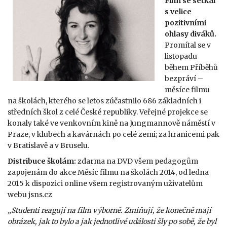
Film se setkal
s velice
pozitivními
ohlasy diváků.
Promítal se v
listopadu
během Příběhů
bezpráví –
měsíce filmu
na školách, kterého se letos zúčastnilo 686 základních i
středních škol z celé České republiky. Veřejné projekce se
konaly také ve venkovním kině na Jungmannově náměstí v
Praze, v klubech a kavárnách po celé zemi; za hranicemi pak
v Bratislavě a v Bruselu.
Distribuce školám:
zdarma na DVD všem pedagogům
zapojenám do akce Měsíc filmu na školách 2014, od ledna
2015 k dispozici online všem registrovaným uživatelům
webu jsns.cz
„Studenti reagují na film výborně. Zmiňují, že konečně mají
obrázek, jak to bylo a jak jednotlivé události šly po sobě, že byl