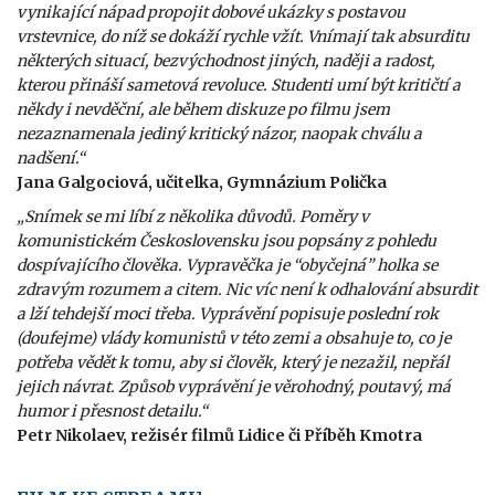
vynikající nápad propojit dobové ukázky s postavou
vrstevnice, do níž se dokáží rychle vžít. Vnímají tak absurditu
některých situací, bezvýchodnost jiných, naději a radost,
kterou přináší sametová revoluce. Studenti umí být kritičtí a
někdy i nevděční, ale během diskuze po filmu jsem
nezaznamenala jediný kritický názor, naopak chválu a
nadšení.“
Jana Galgociová, učitelka, Gymnázium Polička
„Snímek se mi líbí z několika důvodů. Poměry v
komunistickém Československu jsou popsány z pohledu
dospívajícího člověka. Vypravěčka je “obyčejná” holka se
zdravým rozumem a citem. Nic víc není k odhalování absurdit
a lží tehdejší moci třeba. Vyprávění popisuje poslední rok
(doufejme) vlády komunistů v této zemi a obsahuje to, co je
potřeba vědět k tomu, aby si člověk, který je nezažil, nepřál
jejich návrat. Způsob vyprávění je věrohodný, poutavý, má
humor i přesnost detailu.“
Petr Nikolaev, režisér filmů Lidice či Příběh Kmotra