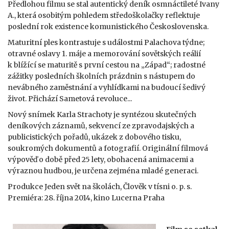
Předlohou filmu se stal autentický deník osmnáctileté Ivany
A., která osobitým pohledem středoškolačky reflektuje
poslední rok existence komunistického Československa.
Maturitní ples kontrastuje s událostmi Palachova týdne;
otravné oslavy 1. máje a memorování sovětských reálií
k blížící se maturitě s první cestou na „Západ“; radostné
zážitky posledních školních prázdnin s nástupem do
nevábného zaměstnání a vyhlídkami na budoucí šedivý
život. Přichází Sametová revoluce...
Nový snímek Karla Strachoty je syntézou skutečných
deníkových záznamů, sekvencí ze zpravodajských a
publicistických pořadů, ukázek z dobového tisku,
soukromých dokumentů a fotografií. Originální filmová
výpověď o době před 25 lety, obohacená animacemi a
výraznou hudbou, je určena zejména mladé generaci.
Produkce Jeden svět na školách, Člověk v tísni o. p. s.
Premiéra: 28. října 2014, kino Lucerna Praha