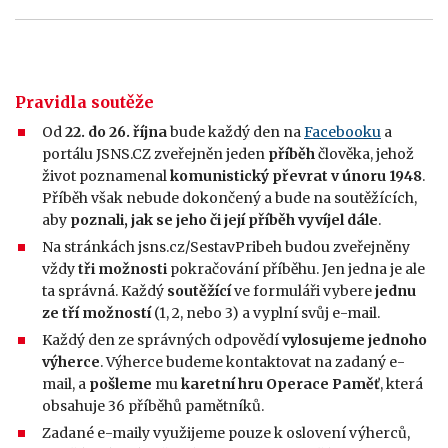
Pravidla soutěže
Od
22. do 26. října
bude každý den na
Facebooku
a
portálu JSNS.CZ zveřejněn jeden
příběh
člověka, jehož
život poznamenal
komunistický převrat v únoru 1948
.
Příběh však nebude dokončený a bude na soutěžících,
aby
poznali, jak se jeho či její příběh vyvíjel dále
.
Na stránkách jsns.cz/SestavPribeh budou zveřejněny
vždy
tři možnosti
pokračování příběhu. Jen jedna je ale
ta správná. Každý
soutěžící
ve formuláři vybere
jednu
ze tří možností
(1, 2, nebo 3) a vyplní svůj e-mail.
Každý den ze správných odpovědí
vylosujeme jednoho
výherce
. Výherce budeme kontaktovat na zadaný e-
mail, a
pošleme
mu
karetní hru Operace Paměť
, která
obsahuje 36 příběhů pamětníků.
Zadané e-maily využijeme pouze k oslovení výherců,