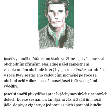
Josef vychodil měšťanskou školu ve Zlíně a po válce se stal
obchodním příručím. Následně našel zaměstnání
v soukromém obchodě, který byl po roce 1948 znárodněn.
V roce 1949 se stal jeho vedoucím, nicméně po roce se
obchod ocitl v dluzích, což musel Josef řešit vedlejšími
výdělky.
Josef si snažil přivydělat i prací v jáchymovských uranových
dolech, kde se seznámil s tamějšími vězni. Začal jim nosit
jídlo, dopisy a cigarety a jednomu z nich i pomohl k útěku.