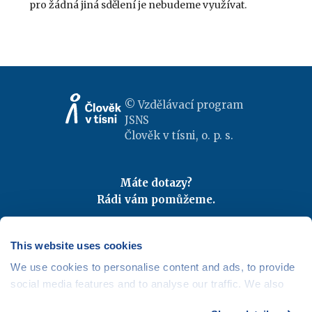
pro žádná jiná sdělení je nebudeme využívat.
© Vzdělávací program
JSNS
Člověk v tísni, o. p. s.
Máte dotazy?
Rádi vám pomůžeme.
Kontaktujte nás
|
FAQ
Odebírejte newslettery
This website uses cookies
We use cookies to personalise content and ads, to provide
Mapa webu
|
Kariéra
social media features and to analyse our traffic. We also
Osobní údaje
|
Cookies
share information about your use of our site with our social