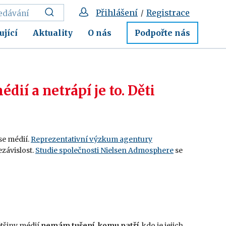
Přihlášení
Registrace
/
ující
Aktuality
O nás
Podpořte nás
ií a netrápí je to. Děti
se médií.
Reprezentativní výzkum agentury
ezávislost.
Studie společnosti Nielsen Admosphere
se
ětšiny médií
nemám tušení, komu patří
, kdo je jejich