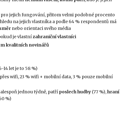
pro jejich fungování, přitom velmi podobné procento
hledu na jejich vlastníka a podle 64 % respondentů má
 směr
nebo orientaci svého média
pokud je vlastní
zahraniční vlastníci
m kvalitních novinářů
-14 let je to 58 %)
přes wifi, 23 % wifi + mobilní data, 3 % pouze mobilní
alespoň jednou týdně, patří
poslech hudby
(77 %),
hraní
60 %)