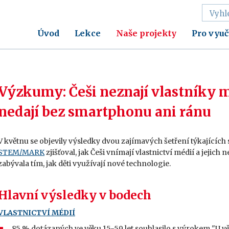
Úvod
Lekce
Naše projekty
Pro vyuč
Výzkumy: Češi neznají vlastníky méd
nedají bez smartphonu ani ránu
V květnu se objevily výsledky dvou zajímavých šetření týkajících 
STEM/MARK
zjišťoval, jak Češi vnímají vlastnictví médií a jejich n
zabývala tím, jak děti využívají nové technologie.
Hlavní výsledky v bodech
VLASTNICTVÍ MÉDIÍ
85 % dotázaných ve věku 15-59 let souhlasilo s výrokem "U v