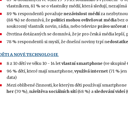
vlastníkem, 81 % se o vlastníky médií, která sledují, nezajímá
89 % respondentů považuje
nezávislost médií
za nezbytnou 
(88 %) se domnívá, že
politici mohou ovlivňovat média
bez o
soukromý vlastník novin, rádia, nebo televize
právo určovat
čtvrtina dotázaných se domnívá, že je pro česká média lepší, 
78 % respondentů si myslí, že dnešní noviny trpí n
edostatke
DĚTI A NOVÉ TECHNOLOGIE
8 z 10 dětí ve věku 10 - 14 let
vlastní smartphone
(ve skupině 6
96 % dětí, které mají smartphone,
využívá internet
(71 % jen 
data)
Mezi oblíbené činnosti, ke kterým děti používají smartphone 
her
(70 %),
návštěva sociálních sítí
(68 %) a
sledování videí
(