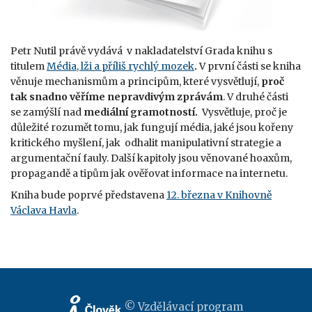
Petr Nutil právě vydává v nakladatelství Grada knihu s
titulem
Média, lži a příliš rychlý mozek
.
V první části se kniha
věnuje mechanismům a principům, které vysvětlují,
proč
tak snadno věříme nepravdivým zprávám
. V druhé části
se zamýšlí nad
mediální gramotností.
Vysvětluje, proč je
důležité rozumět tomu, jak fungují média, jaké jsou kořeny
kritického myšlení, jak odhalit manipulativní strategie a
argumentační fauly. Další kapitoly jsou věnované hoaxům,
propagandě a tipům jak ověřovat informace na internetu.
Kniha bude poprvé představena
12. března v Knihovně
Václava Havla
.
© Vzdělávací program