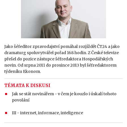
Jako šéfeditor zpravodajství pomáhal rozjíždět ČT24 a jako
dramaturg spoluvytvářel pořad 168 hodin. Z České televize
přešel do pozice zástupce šéfredaktora Hospodářských
novin. Od srpna 2011 do prosince 2013 byl šéfredaktorem
týdeníku Ekonom.
TÉMATA K DISKUSI
Jak se stát novinářem - v čem je kouzlo i úskalí tohoto
povolání
III - internet, informace, inteligence