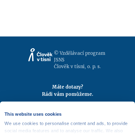
© Vzdělávací program
JSNS
Člověk v tísni, o. p. s.
Máte dotazy?
Rádi vám pomůžeme.
Kontaktujte nás
|
FAQ
Odebírejte newslettery
This website uses cookies
We use cookies to personalise content and ads, to provide
Mapa webu
|
Kariéra
social media features and to analyse our traffic. We also
Osobní údaje
|
Cookies