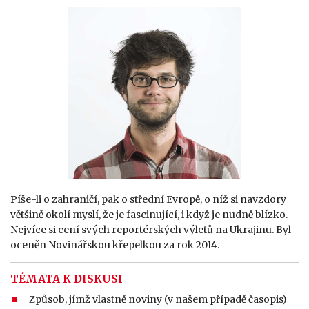
Píše-li o zahraničí, pak o střední Evropě, o níž si navzdory
většině okolí myslí, že je fascinující, i když je nudně blízko.
Nejvíce si cení svých reportérských výletů na Ukrajinu. Byl
oceněn Novinářskou křepelkou za rok 2014.
TÉMATA K DISKUSI
Způsob, jímž vlastně noviny (v našem případě časopis)