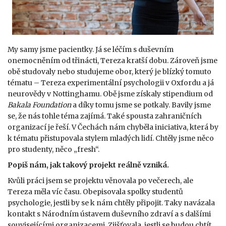
My samy jsme pacientky. Já se léčím s duševním
onemocněním od třinácti, Tereza kratší dobu. Zároveň jsme
obě studovaly nebo studujeme obor, který je blízký tomuto
tématu – Tereza experimentální psychologii v Oxfordu a já
neurovědy v Nottinghamu. Obě jsme získaly stipendium od
Bakala Foundation
a díky tomu jsme se potkaly. Bavily jsme
se, že nás tohle téma zajímá. Také spousta zahraničních
organizací je řeší. V Čechách nám chyběla iniciativa, která by
k tématu přistupovala stylem mladých lidí. Chtěly jsme něco
pro studenty, něco „fresh“.
Popiš nám, jak takový projekt r
eálně vzniká.
Kvůli práci jsem se projektu věnovala po večerech, ale
Tereza měla víc času. Obepisovala spolky studentů
psychologie, jestli by se k nám chtěly připojit. Taky navázala
kontakt s Národním ústavem duševního zdraví a s dalšími
souvisejícími organizacemi. Zjišťovala, jestli se budou chtít