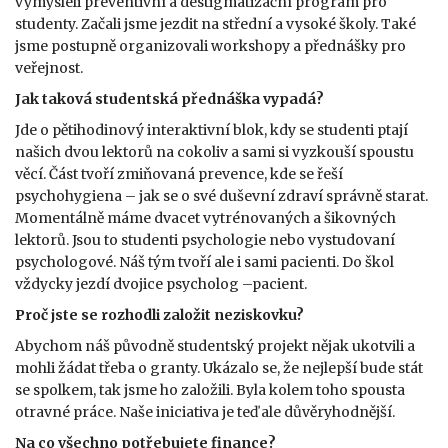
vymysleli preventivní a destigmatizační program pro
studenty. Začali jsme jezdit na střední a vysoké školy. Také
jsme postupně organizovali workshopy a přednášky pro
veřejnost.
Jak taková studentská přednáška vypadá?
Jde o pětihodinový interaktivní blok, kdy se studenti ptají
našich dvou lektorů na cokoliv a sami si vyzkouší spoustu
věcí. Část tvoří zmiňovaná prevence, kde se řeší
psychohygiena – jak se o své duševní zdraví správně starat.
Momentálně máme dvacet vytrénovaných a šikovných
lektorů. Jsou to studenti psychologie nebo vystudovaní
psychologové. Náš tým tvoří ale i sami pacienti. Do škol
vždycky jezdí dvojice psycholog –pacient.
Proč jste se rozhodli založit neziskovku?
Abychom náš původně studentský projekt nějak ukotvili a
mohli žádat třeba o granty. Ukázalo se, že nejlepší bude stát
se spolkem, tak jsme ho založili. Byla kolem toho spousta
otravné práce. Naše iniciativa je teď ale důvěryhodnější.
Na co všechno potřebujete finance?