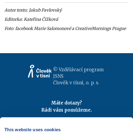
Autor textu: Jakub Pavlovský
Editorka: Kateřina Čížková
Foto: facebook Marie Salomonové a CreativeMornings Prague
© Vzdělávací program
JSNS
Člověk v tísni, o. p. s.
Máte dotazy?
Rádi vám pomůžeme.
Kontaktujte nás
|
FAQ
Odebírejte newslettery
This website uses cookies