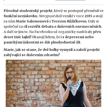
Původně studentský projekt
, který se postupně přeměnil ve
funkční neziskovku
.
Nevypusť duši
vznikl v roce
2015
a stojí
za ním
Marie Salomonová
s
Terezou Růžičkovou
. Daly si
společně za
cíl rozvířit debatu o duševních onemocněních
.
A daří se jim to. Na Facebooku už organicky nasbíraly
přes
deset tisíc lajků!
Ukazují lidem, že
i s depresemi nebo
panickými úzkostmi se dát plnohodnotně žít
.
Marie, jak se stane, že dvě holky vymyslí a založí projekt
zabývající se duševním zdravím?