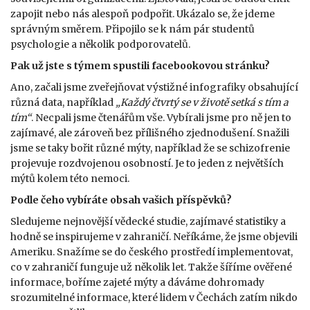
zapojit nebo nás alespoň podpořit. Ukázalo se, že jdeme
správným směrem. Připojilo se k nám pár studentů
psychologie a několik podporovatelů.
Pak už jste s týmem spustili facebookovou stránku?
Ano, začali jsme zveřejňovat výstižné infografiky obsahující
různá data, například
„Každý čtvrtý se v životě setká s tím a
tím“
. Necpali jsme čtenářům vše. Vybírali jsme pro ně jen to
zajímavé, ale zároveň bez přílišného zjednodušení. Snažili
jsme se taky bořit různé mýty, například že se schizofrenie
projevuje rozdvojenou osobností. Je to jeden z největších
mýtů kolem této nemoci.
Podle čeho vybíráte obsah vašich příspěvků?
Sledujeme nejnovější vědecké studie, zajímavé statistiky a
hodně se inspirujeme v zahraničí. Neříkáme, že jsme objevili
Ameriku. Snažíme se do českého prostředí implementovat,
co v zahraničí funguje už několik let. Takže šíříme ověřené
informace, boříme zajeté mýty a dáváme dohromady
srozumitelné informace, které lidem v Čechách zatím nikdo