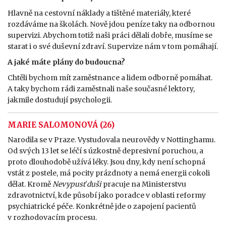
Hlavně na cestovní náklady a tištěné materiály, které
rozdáváme na školách. Nově jdou peníze taky na odbornou
supervizi. Abychom totiž naši práci dělali dobře, musíme se
starat i o své duševní zdraví. Supervize nám v tom pomáhají.
A jaké máte plány do budoucna?
Chtěli bychom mít zaměstnance a lidem odborně pomáhat.
A taky bychom rádi zaměstnali naše současné lektory,
jakmile dostudují psychologii.
MARIE SALOMONOVÁ (26)
Narodila se v Praze. Vystudovala neurovědy v Nottinghamu.
Od svých 13 let se léčí s úzkostně depresivní poruchou, a
proto dlouhodobě užívá léky. Jsou dny, kdy není schopná
vstát z postele, má pocity prázdnoty a nemá energii cokoli
dělat. Kromě
Nevypusť duši
pracuje na Ministerstvu
zdravotnictví, kde působí jako poradce v oblasti reformy
psychiatrické péče. Konkrétně jde o zapojení pacientů
v rozhodovacím procesu.