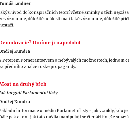
Tomáš Lindner
Jakýsi úvod do konspiračních teorií včetně zmínky o těch nejzásadn
že významné, důležité události mají také významné, důležité příčiny
nestačí.
Demokracie? Umíme ji napodobit
Ondřej Kundra
S Peterem Pomerantsevem o nebývalých možnostech, jednom car
za předního znalce ruské propagandy.
Most na druhý břeh
Jak fungují Parlamentní listy
Ondřej Kundra
Základní informace o médiu Parlametní listy - jak vznikly, kdo je
Dále pak o tom, jak tato média manipulují se čtenáři tím, že smazáv