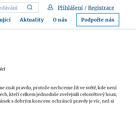
Přihlášení
Registrace
/
ující
Aktuality
O nás
Podpořte nás
ici
eme znát pravdu, protože nechceme žít ve světě, kde není
idech, kteří celkem jednoduše zveřejnili celosvětový hoax,
. Článek s dobrým koncem: ochránců pravdy je víc, než si