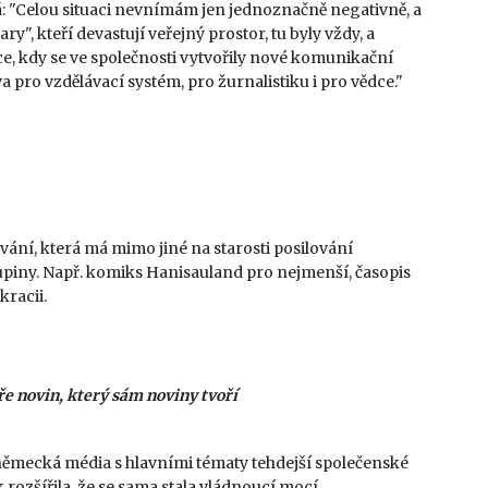
 "Celou situaci nevnímám jen jednoznačně negativně, a
ry", kteří devastují veřejný prostor, tu byly vždy, a
ce, kdy se ve společnosti vytvořily nové komunikační
va pro vzdělávací systém, pro žurnalistiku i pro vědce."
vání, která má mimo jiné na starosti posilování
upiny. Např. komiks Hanisauland pro nejmenší, časopis
kracii.
e novin, který sám noviny tvoří
 německá média s hlavními tématy tehdejší společenské
k rozšířila, že se sama stala vládnoucí mocí.