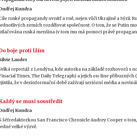
Ondřej Kundra
Cíle ruské propagandy uvnitř a vně, nejen vůči Ukrajině a Sýrii. 
jednotlivých zemích rozdělovat společnost. O tom, že se Putin mož
utlačována ruská menšina (v tom mu má pomoci právě propagan
Do boje proti lžím
Silvie Lauder
Velká reportáž z Londýna, kde autorka na základě rozhovorů s n
Finacial Times, The Daily Telegraph) a jejich on-line příbuzných
zjistila, že v dezinformační době zažívají seriózní média a noviná
Každý se musí soustředit
Ondřej Kundra
S šéfredaktorkou San Francisco Chronicle Audrey Cooper o tom, ja
jedné velké výzvě.