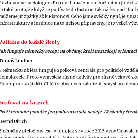
Rozhovor se sociologem Petrem Lupačem, v němž mimo jiné říká:
to také proto, že když se podíváte do historie, tak nářky nad "barba
můžeme jít zpátky až k Platonovi. Čeho jsme svědky nyní, je situa
infrastruktury a instituce na to nejsou připraveny. Je to velká výz
Politika do každé školy
Jak funguje německý recept na občany, kteří neztrácejí orientaci
Tomáš Lindner
V Německu už léta funguje Spolková centrála pro politické vzdělá
demokracie. Proto vymyslela různé aktivity pro různé věkové sk
Fluter pro starší děti. Chtějí v občanech zakořenit smysl pro demo
Surfovat na krizích
Proti temnotě pomůže jen podvratná síla naděje. Myšlenky čtenář
Bernd Ulrich
Z němčiny přeložený esej o tom, jak se v roce 2015 vypořádávala
scény, především s uprchlíky. Autor tvrdí, že temnota se již natoli