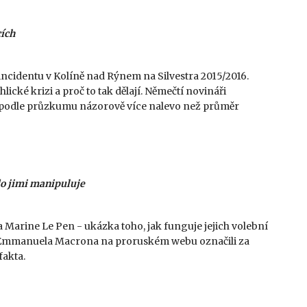
cích
incidentu v Kolíně nad Rýnem na Silvestra 2015/2016.
cké krizi a proč to tak dělají. Němečtí novináři
u podle průzkumu názorově více nalevo než průměr
do jimi manipuluje
 Marine Le Pen - ukázka toho, jak funguje jejich volební
ak Emmanuela Macrona na proruském webu označili za
fakta.