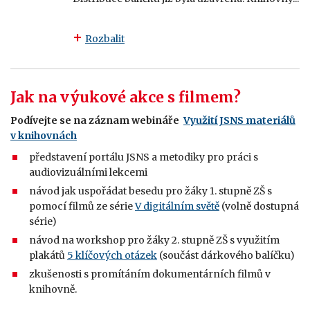
Rozbalit
Jak na výukové akce s filmem?
Podívejte se na záznam webináře
Využití JSNS materiálů
v knihovnác
h
představení portálu JSNS a metodiky pro práci s
audiovizuálními lekcemi
návod jak uspořádat besedu pro žáky 1. stupně ZŠ s
pomocí filmů ze série
V digitálním světě
(volně dostupná
série)
návod na workshop pro žáky 2. stupně ZŠ s využitím
plakátů
5 klíčových otázek
(součást dárkového balíčku)
zkušenosti s promítáním dokumentárních filmů v
knihovně.