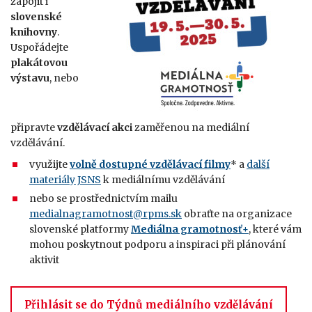
zapojit i
slovenské
knihovn
y
.
Uspořádejte
plakátovou
výstavu
, nebo
připravte
vzdělávací akci
zaměřenou na mediální
vzdělávání.
využijte
volně dostupné vzdělávací filmy
* a
další
materiály JSNS
k mediálnímu vzdělávání
nebo se prostřednictvím mailu
medialnagramotnost@rpms.sk
obraťte na organizace
slovenské platformy
Mediálna gramotnosť+
, které vám
mohou poskytnout podporu a inspiraci při plánování
aktivit
Přihlásit se do Týdnů mediálního vzdělávání