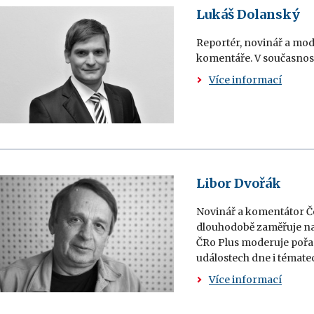
Lukáš Dolanský
Reportér, novinář a mode
komentáře. V současnost
Více informací
Libor Dvořák
Novinář a komentátor Čes
dlouhodobě zaměřuje na 
ČRo Plus moderuje pořad 
událostech dne i tématec
Více informací