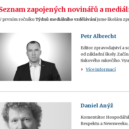
Seznam zapojených novinářů a mediál
V prvním ročníku
Týdnů mediálního vzdělávání
jsme školám zpr
Petr Albrecht
Editor zpravodajství a so
od základní školy. Začín
tiskového mluvčího. Vyu
Více informací
Daniel Anýž
Komentátor Hospodářský
Respektu a Newsweeku. 