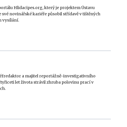
rtálu Hlidacipes.org, který je projektem Ústavu
e své novinářské kariéře působil střídavě v tištěných
 vysílání.
éfredaktor a majitel reportážně-investigativního
yřiceti let života strávil zhruba polovinu prací v
ch.