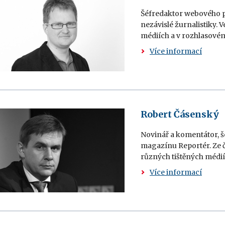
Šéfredaktor webového po
nezávislé žurnalistiky. V
médiích a v rozhlasovém
Více informací
Robert Čásenský
Novinář a komentátor, š
magazínu Reportér. Ze čt
různých tištěných médií
Více informací