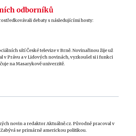
ních odborníků
ostředkovávali debaty s následujícími hosty:
ciálních sítí České televize v Brně. Novinařinou žije už
al v Právu a v Lidových novinách, vyzkoušel si i funkci
čuje na Masarykově univerzitě.
ch novin a redaktor Aktuálně.cz. Původně pracoval v
Zabývá se primárně americkou politikou.