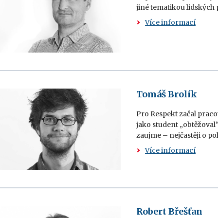
jiné tematikou lidských 
Více informací
Tomáš Brolík
Pro Respekt začal pracov
jako student „obtěžoval“ 
zaujme – nejčastěji o po
Více informací
Robert Břešťan