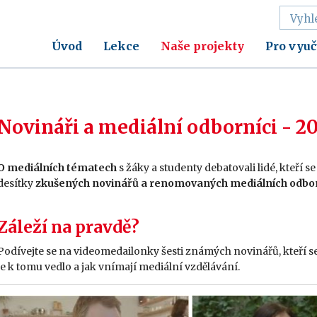
Úvod
Lekce
Naše projekty
Pro vyuč
Novináři a mediální odborníci - 2
O mediálních tématech
s žáky a studenty debatovali lidé, kteří 
desítky
zkušených novinářů a renomovaných mediálních odbo
Záleží na pravdě?
Podívejte se na videomedailonky šesti známých novinářů, kteří se
je k tomu vedlo a jak vnímají mediální vzdělávání.