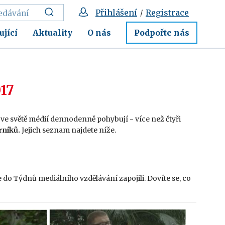
Přihlášení
Registrace
/
ující
Aktuality
O nás
Podpořte nás
017
se ve světě médií dennodenně pohybují - více než čtyři
rníků.
Jejich seznam najdete níže.
 do Týdnů mediálního vzdělávání zapojili. Dovíte se, co