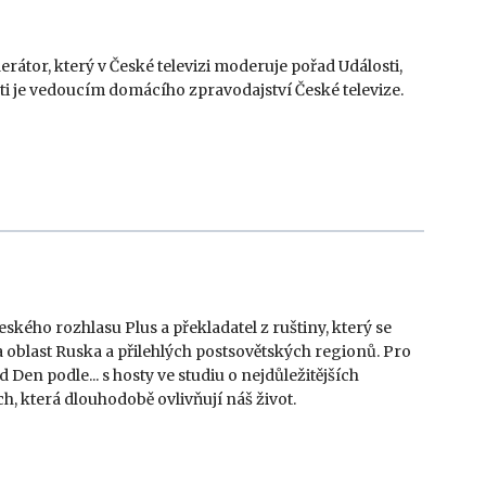
rátor, který v České televizi moderuje pořad Události,
i je vedoucím domácího zpravodajství České televize.
kého rozhlasu Plus a překladatel z ruštiny, který se
oblast Ruska a přilehlých postsovětských regionů. Pro
Den podle... s hosty ve studiu o nejdůležitějších
h, která dlouhodobě ovlivňují náš život.