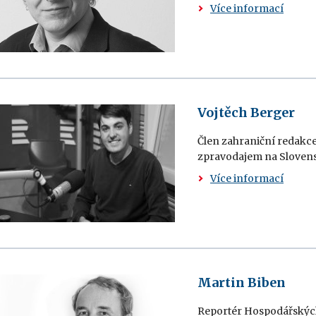
Více informací
Vojtěch Berger
Člen zahraniční redakce
zpravodajem na Slovens
Více informací
Martin Biben
Reportér Hospodářských