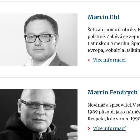
Martin Ehl
Šéf zahraniční rubriky H
polštině. Zabývá se zejm
Latinskou Ameriku, Špan
Evropa, Pobaltí a Balkán
Více informací
Martin Fendrych
Novinář a spisovatel. V
1989 působil jako náměs
Respekt, kde v roce 1998
Více informací